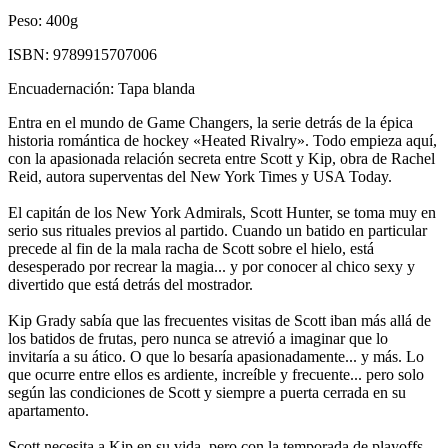
Peso:
400g
ISBN:
9789915707006
Encuadernación:
Tapa blanda
Entra en el mundo de Game Changers, la serie detrás de la épica
historia romántica de hockey «Heated Rivalry». Todo empieza aquí,
con la apasionada relación secreta entre Scott y Kip, obra de Rachel
Reid, autora superventas del New York Times y USA Today.
El capitán de los New York Admirals, Scott Hunter, se toma muy en
serio sus rituales previos al partido. Cuando un batido en particular
precede al fin de la mala racha de Scott sobre el hielo, está
desesperado por recrear la magia... y por conocer al chico sexy y
divertido que está detrás del mostrador.
Kip Grady sabía que las frecuentes visitas de Scott iban más allá de
los batidos de frutas, pero nunca se atrevió a imaginar que lo
invitaría a su ático. O que lo besaría apasionadamente... y más. Lo
que ocurre entre ellos es ardiente, increíble y frecuente... pero solo
según las condiciones de Scott y siempre a puerta cerrada en su
apartamento.
Scott necesita a Kip en su vida, pero con la temporada de playoffs