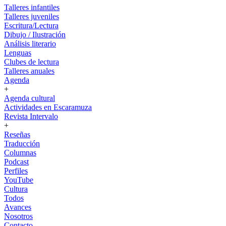
Talleres infantiles
Talleres juveniles
Escritura/Lectura
Dibujo / Ilustración
Análisis literario
Lenguas
Clubes de lectura
Talleres anuales
Agenda
+
Agenda cultural
Actividades en Escaramuza
Revista Intervalo
+
Reseñas
Traducción
Columnas
Podcast
Perfiles
YouTube
Cultura
Todos
Avances
Nosotros
Contacto