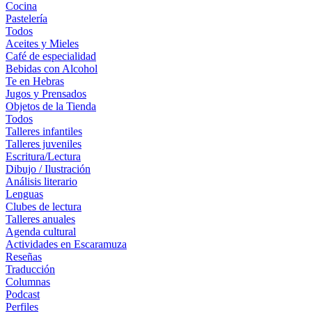
Cocina
Pastelería
Todos
Aceites y Mieles
Café de especialidad
Bebidas con Alcohol
Te en Hebras
Jugos y Prensados
Objetos de la Tienda
Todos
Talleres infantiles
Talleres juveniles
Escritura/Lectura
Dibujo / Ilustración
Análisis literario
Lenguas
Clubes de lectura
Talleres anuales
Agenda cultural
Actividades en Escaramuza
Reseñas
Traducción
Columnas
Podcast
Perfiles