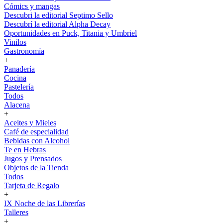
Cómics y mangas
Descubri la editorial Septimo Sello
Descubrí la editorial Alpha Decay
Oportunidades en Puck, Titania y Umbriel
Vinilos
Gastronomía
+
Panadería
Cocina
Pastelería
Todos
Alacena
+
Aceites y Mieles
Café de especialidad
Bebidas con Alcohol
Te en Hebras
Jugos y Prensados
Objetos de la Tienda
Todos
Tarjeta de Regalo
+
IX Noche de las Librerías
Talleres
+