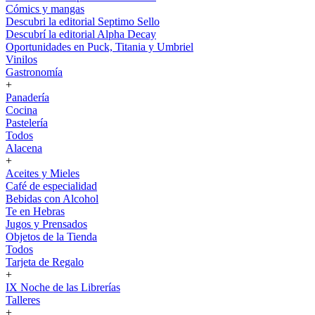
Cómics y mangas
Descubri la editorial Septimo Sello
Descubrí la editorial Alpha Decay
Oportunidades en Puck, Titania y Umbriel
Vinilos
Gastronomía
+
Panadería
Cocina
Pastelería
Todos
Alacena
+
Aceites y Mieles
Café de especialidad
Bebidas con Alcohol
Te en Hebras
Jugos y Prensados
Objetos de la Tienda
Todos
Tarjeta de Regalo
+
IX Noche de las Librerías
Talleres
+