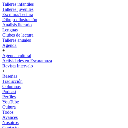
Talleres infantiles
Talleres juveniles
Escritura/Lectura
Dibujo / Ilustración
Análisis literario
Lenguas
Clubes de lectura
Talleres anuales
Agenda
+
Agenda cultural
Actividades en Escaramuza
Revista Intervalo
+
Reseñas
Traducción
Columnas
Podcast
Perfiles
YouTube
Cultura
Todos
Avances
Nosotros
Contacto