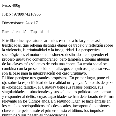
Peso:
400g
ISBN:
9789974218956
Dimensiones:
24 x 17
Encuadernación:
Tapa blanda
Este libro incluye catorce artículos escritos a lo largo de casi
tresdécadas, que reflejan distintas etapas de trabajo y reflexión sobre
la violencia, la criminalidad y la inseguridad. La perspectiva
sociológica es el motor de un esfuerzo destinado a comprender el
proceso uruguayo contemporáneo, pero también a dibujar algunas
de las claves más salientes de toda una época. La teoría social se
combina con la presentación de hallazgos empíricos que, a su vez,
son la base para la interpretación del caso uruguayo.
El libro persigue tres grandes propósitos. En primer lugar, pone el
ojo sobre la especificidad de la realidad uruguaya. Ni «oasis de paz»
ni «sociedad fallida», el Uruguay tiene sus rasgos propios, sus
singularidades institucionales y sus soluciones políticas para pensar
y responder al delito, cuyas capacidades se han deteriorado de forma
relevante en los últimos años. En segundo lugar, se hace énfasis en
los cambios sociopolíticos más destacados, incorpora dimensiones
clave e interpela, desde el primero hasta el último, los impulsos
punitivos y sus negativas consecuencias.