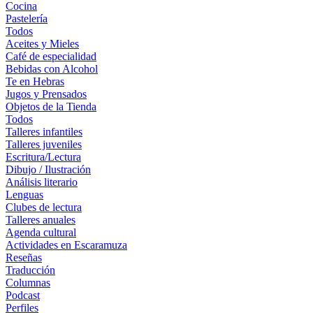
Cocina
Pastelería
Todos
Aceites y Mieles
Café de especialidad
Bebidas con Alcohol
Te en Hebras
Jugos y Prensados
Objetos de la Tienda
Todos
Talleres infantiles
Talleres juveniles
Escritura/Lectura
Dibujo / Ilustración
Análisis literario
Lenguas
Clubes de lectura
Talleres anuales
Agenda cultural
Actividades en Escaramuza
Reseñas
Traducción
Columnas
Podcast
Perfiles