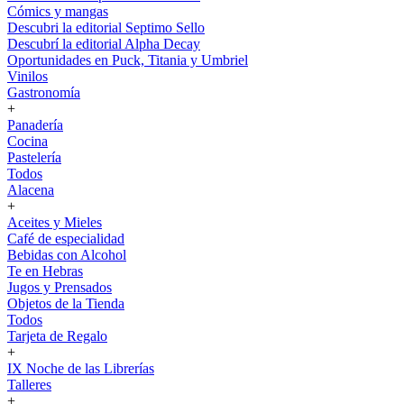
Cómics y mangas
Descubri la editorial Septimo Sello
Descubrí la editorial Alpha Decay
Oportunidades en Puck, Titania y Umbriel
Vinilos
Gastronomía
+
Panadería
Cocina
Pastelería
Todos
Alacena
+
Aceites y Mieles
Café de especialidad
Bebidas con Alcohol
Te en Hebras
Jugos y Prensados
Objetos de la Tienda
Todos
Tarjeta de Regalo
+
IX Noche de las Librerías
Talleres
+