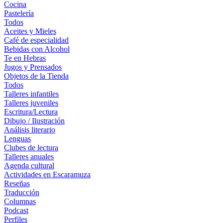
Cocina
Pastelería
Todos
Aceites y Mieles
Café de especialidad
Bebidas con Alcohol
Te en Hebras
Jugos y Prensados
Objetos de la Tienda
Todos
Talleres infantiles
Talleres juveniles
Escritura/Lectura
Dibujo / Ilustración
Análisis literario
Lenguas
Clubes de lectura
Talleres anuales
Agenda cultural
Actividades en Escaramuza
Reseñas
Traducción
Columnas
Podcast
Perfiles