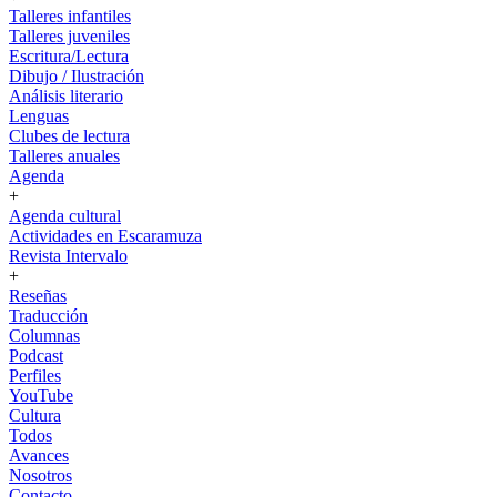
Talleres infantiles
Talleres juveniles
Escritura/Lectura
Dibujo / Ilustración
Análisis literario
Lenguas
Clubes de lectura
Talleres anuales
Agenda
+
Agenda cultural
Actividades en Escaramuza
Revista Intervalo
+
Reseñas
Traducción
Columnas
Podcast
Perfiles
YouTube
Cultura
Todos
Avances
Nosotros
Contacto