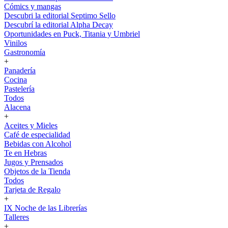
Cómics y mangas
Descubri la editorial Septimo Sello
Descubrí la editorial Alpha Decay
Oportunidades en Puck, Titania y Umbriel
Vinilos
Gastronomía
+
Panadería
Cocina
Pastelería
Todos
Alacena
+
Aceites y Mieles
Café de especialidad
Bebidas con Alcohol
Te en Hebras
Jugos y Prensados
Objetos de la Tienda
Todos
Tarjeta de Regalo
+
IX Noche de las Librerías
Talleres
+