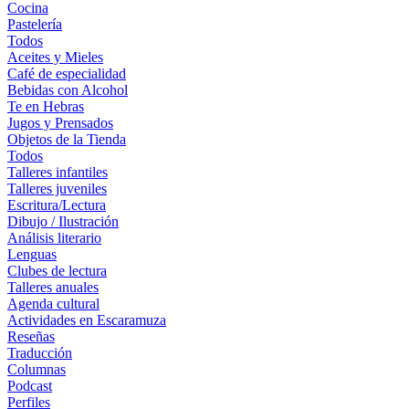
Cocina
Pastelería
Todos
Aceites y Mieles
Café de especialidad
Bebidas con Alcohol
Te en Hebras
Jugos y Prensados
Objetos de la Tienda
Todos
Talleres infantiles
Talleres juveniles
Escritura/Lectura
Dibujo / Ilustración
Análisis literario
Lenguas
Clubes de lectura
Talleres anuales
Agenda cultural
Actividades en Escaramuza
Reseñas
Traducción
Columnas
Podcast
Perfiles