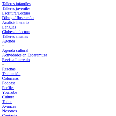
Talleres infantiles
Talleres juveniles
Escritura/Lectura
Dibujo / Ilustración
Análisis literario
Lenguas
Clubes de lectura
Talleres anuales
Agenda
+
Agenda cultural
Actividades en Escaramuza
Revista Intervalo
+
Reseñas
Traducción
Columnas
Podcast
Perfiles
YouTube
Cultura
Todos
Avances
Nosotros
Contacto