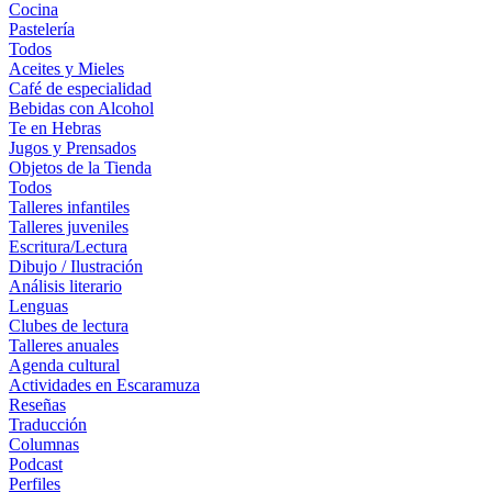
Cocina
Pastelería
Todos
Aceites y Mieles
Café de especialidad
Bebidas con Alcohol
Te en Hebras
Jugos y Prensados
Objetos de la Tienda
Todos
Talleres infantiles
Talleres juveniles
Escritura/Lectura
Dibujo / Ilustración
Análisis literario
Lenguas
Clubes de lectura
Talleres anuales
Agenda cultural
Actividades en Escaramuza
Reseñas
Traducción
Columnas
Podcast
Perfiles