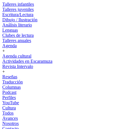
Talleres infantiles
Talleres juveniles
Escritura/Lectura
Dibujo / Ilustración
Análisis literario
Lenguas
Clubes de lectura
Talleres anuales
Agenda
+
Agenda cultural
Actividades en Escaramuza
Revista Intervalo
+
Reseñas
Traducción
Columnas
Podcast
Perfiles
YouTube
Cultura
Todos
Avances
Nosotros
Contacto