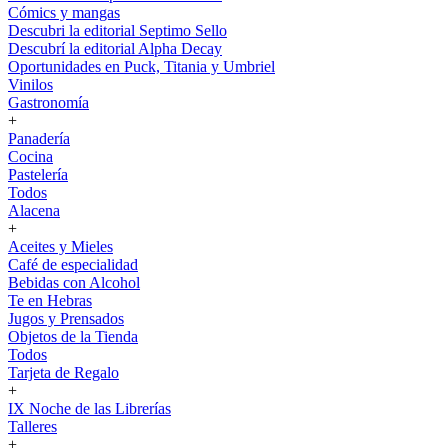
Cómics y mangas
Descubri la editorial Septimo Sello
Descubrí la editorial Alpha Decay
Oportunidades en Puck, Titania y Umbriel
Vinilos
Gastronomía
+
Panadería
Cocina
Pastelería
Todos
Alacena
+
Aceites y Mieles
Café de especialidad
Bebidas con Alcohol
Te en Hebras
Jugos y Prensados
Objetos de la Tienda
Todos
Tarjeta de Regalo
+
IX Noche de las Librerías
Talleres
+