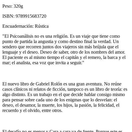
Peso:
320g
ISBN:
9789915683720
Encuadernación:
Rústica
"El Psicoanálisis no es una religión. Es un viaje que tiene como
punto de partida la angustia y como destino final la verdad. Un
sendero que recorren juntos dos viajeros sin más brújula que el
lenguaje y el deseo. Deseo de saber, otro de los nombres del amor.
El paciente es al mismo tiempo el capitán y el remero, la barca y el
mar; el analista, esa voz que invita a seguir."
El nuevo libro de Gabriel Rolón es una gran aventura. No reúne
casos clínicos ni relatos de ficción, tampoco es un libro de teoría: es
algo distinto. Es un trabajo en el que decide hablar consigo mismo
para pensar sobre cada uno de los enigmas que lo desvelan: el
deseo, el desamor, la muerte, los hijos, la pasión, la felicidad, el
recuerdo y el olvido, entre otros.
El desafío no es menor y Cara a cara va de frente. Porque este es,