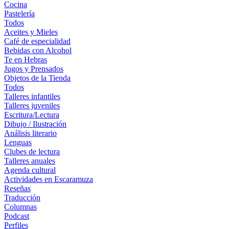
Cocina
Pastelería
Todos
Aceites y Mieles
Café de especialidad
Bebidas con Alcohol
Te en Hebras
Jugos y Prensados
Objetos de la Tienda
Todos
Talleres infantiles
Talleres juveniles
Escritura/Lectura
Dibujo / Ilustración
Análisis literario
Lenguas
Clubes de lectura
Talleres anuales
Agenda cultural
Actividades en Escaramuza
Reseñas
Traducción
Columnas
Podcast
Perfiles