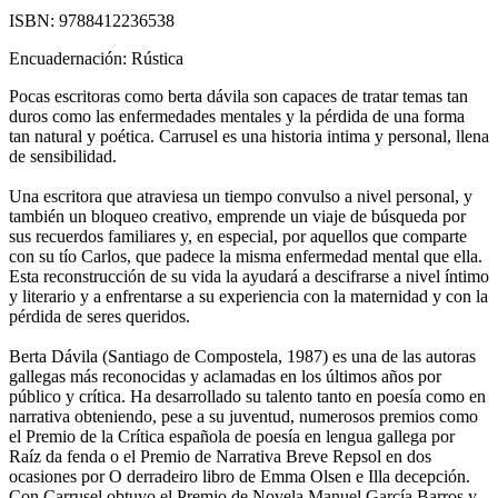
ISBN:
9788412236538
Encuadernación:
Rústica
Pocas escritoras como berta dávila son capaces de tratar temas tan
duros como las enfermedades mentales y la pérdida de una forma
tan natural y poética. Carrusel es una historia intima y personal, llena
de sensibilidad.
Una escritora que atraviesa un tiempo convulso a nivel personal, y
también un bloqueo creativo, emprende un viaje de búsqueda por
sus recuerdos familiares y, en especial, por aquellos que comparte
con su tío Carlos, que padece la misma enfermedad mental que ella.
Esta reconstrucción de su vida la ayudará a descifrarse a nivel íntimo
y literario y a enfrentarse a su experiencia con la maternidad y con la
pérdida de seres queridos.
Berta Dávila (Santiago de Compostela, 1987) es una de las autoras
gallegas más reconocidas y aclamadas en los últimos años por
público y crítica. Ha desarrollado su talento tanto en poesía como en
narrativa obteniendo, pese a su juventud, numerosos premios como
el Premio de la Crítica española de poesía en lengua gallega por
Raíz da fenda o el Premio de Narrativa Breve Repsol en dos
ocasiones por O derradeiro libro de Emma Olsen e Illa decepción.
Con Carrusel obtuvo el Premio de Novela Manuel García Barros y