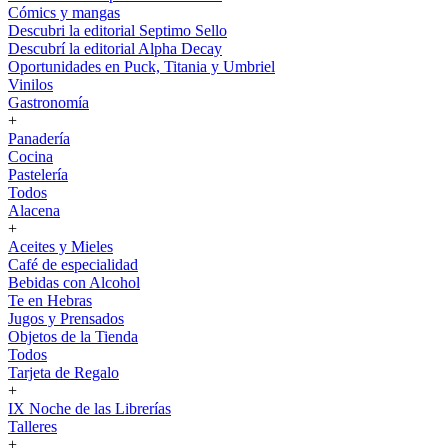
Cómics y mangas
Descubri la editorial Septimo Sello
Descubrí la editorial Alpha Decay
Oportunidades en Puck, Titania y Umbriel
Vinilos
Gastronomía
+
Panadería
Cocina
Pastelería
Todos
Alacena
+
Aceites y Mieles
Café de especialidad
Bebidas con Alcohol
Te en Hebras
Jugos y Prensados
Objetos de la Tienda
Todos
Tarjeta de Regalo
+
IX Noche de las Librerías
Talleres
+