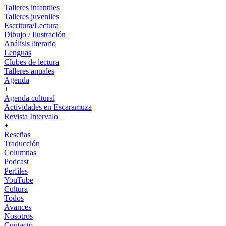
Talleres infantiles
Talleres juveniles
Escritura/Lectura
Dibujo / Ilustración
Análisis literario
Lenguas
Clubes de lectura
Talleres anuales
Agenda
+
Agenda cultural
Actividades en Escaramuza
Revista Intervalo
+
Reseñas
Traducción
Columnas
Podcast
Perfiles
YouTube
Cultura
Todos
Avances
Nosotros
Contacto