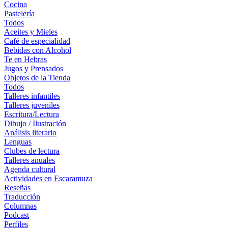
Cocina
Pastelería
Todos
Aceites y Mieles
Café de especialidad
Bebidas con Alcohol
Te en Hebras
Jugos y Prensados
Objetos de la Tienda
Todos
Talleres infantiles
Talleres juveniles
Escritura/Lectura
Dibujo / Ilustración
Análisis literario
Lenguas
Clubes de lectura
Talleres anuales
Agenda cultural
Actividades en Escaramuza
Reseñas
Traducción
Columnas
Podcast
Perfiles