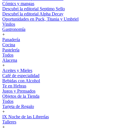
Cómics y mangas
Descubri la editorial Septimo Sello
Descubrí la editorial Alpha Decay
Oportunidades en Puck, Titania y Umbriel
Vinilos
Gastronomía
+
Panadería
Cocina
Pastelería
Todos
Alacena
+
Aceites y Mieles
Café de especialidad
Bebidas con Alcohol
Te en Hebras
Jugos y Prensados
Objetos de la Tienda
Todos
Tarjeta de Regalo
+
IX Noche de las Librerías
Talleres
+