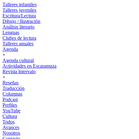
Talleres infantiles
Talleres juveniles
Escritura/Lectura
Dibujo / Ilustración
Análisis literario
Lenguas
Clubes de lectura
Talleres anuales
Agenda
+
Agenda cultural
Actividades en Escaramuza
Revista Intervalo
+
Reseñas
Traducción
Columnas
Podcast
Perfiles
YouTube
Cultura
Todos
Avances
Nosotros
Contacto