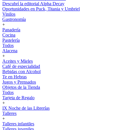
Descubrí la editorial Alpha Decay
Oportunidades en Puck, Titania y Umbriel
Vinilos
Gastronomía
+
Panadería
Cocina
Pastelería
Todos
Alacena
+
Aceites y Mieles
Café de especialidad
Bebidas con Alcohol
Te en Hebras
Jugos y Prensados
Objetos de la Tienda
Todos
Tarjeta de Regalo
+
IX Noche de las Librerías
Talleres
+
Talleres infantiles
Talleres juveniles