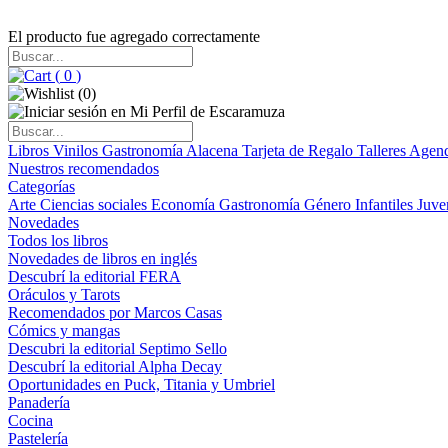
El producto fue agregado correctamente
(
0
)
(
0
)
Libros
Vinilos
Gastronomía
Alacena
Tarjeta de Regalo
Talleres
Agen
Nuestros recomendados
Categorías
Arte
Ciencias sociales
Economía
Gastronomía
Género
Infantiles
Juve
Novedades
Todos los libros
Novedades de libros en inglés
Descubrí la editorial FERA
Oráculos y Tarots
Recomendados por Marcos Casas
Cómics y mangas
Descubri la editorial Septimo Sello
Descubrí la editorial Alpha Decay
Oportunidades en Puck, Titania y Umbriel
Panadería
Cocina
Pastelería