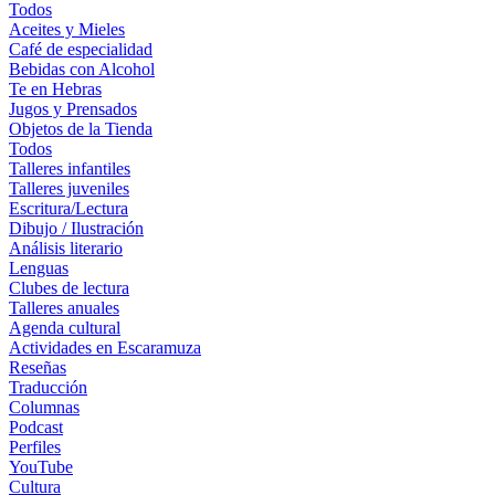
Todos
Aceites y Mieles
Café de especialidad
Bebidas con Alcohol
Te en Hebras
Jugos y Prensados
Objetos de la Tienda
Todos
Talleres infantiles
Talleres juveniles
Escritura/Lectura
Dibujo / Ilustración
Análisis literario
Lenguas
Clubes de lectura
Talleres anuales
Agenda cultural
Actividades en Escaramuza
Reseñas
Traducción
Columnas
Podcast
Perfiles
YouTube
Cultura