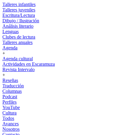
Talleres infantiles
Talleres juveniles
Escritura/Lectura
Dibujo / Ilustración
Análisis literario
Lenguas
Clubes de lectura
Talleres anuales
Agenda
+
Agenda cultural
Actividades en Escaramuza
Revista Intervalo
+
Reseñas
Traducción
Columnas
Podcast
Perfiles
YouTube
Cultura
Todos
Avances
Nosotros
Contacto