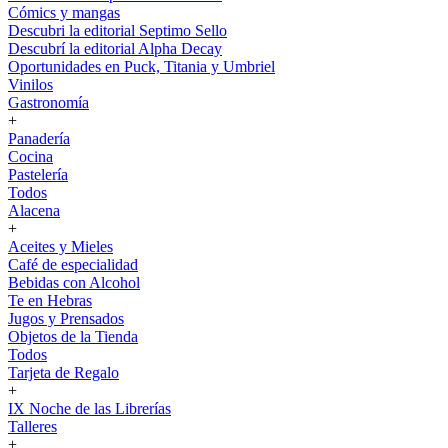
Cómics y mangas
Descubri la editorial Septimo Sello
Descubrí la editorial Alpha Decay
Oportunidades en Puck, Titania y Umbriel
Vinilos
Gastronomía
+
Panadería
Cocina
Pastelería
Todos
Alacena
+
Aceites y Mieles
Café de especialidad
Bebidas con Alcohol
Te en Hebras
Jugos y Prensados
Objetos de la Tienda
Todos
Tarjeta de Regalo
+
IX Noche de las Librerías
Talleres
+