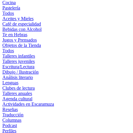
Cocina
Pastelería
Todos
Aceites y Mieles
Café de especialidad
Bebidas con Alcohol
Te en Hebras
Jugos y Prensados
Objetos de la Tienda
Todos
Talleres infantiles
Talleres juveniles
Escritura/Lectura
Dibujo / Ilustración
Análisis literario
Lenguas
Clubes de lectura
Talleres anuales
Agenda cultural
Actividades en Escaramuza
Reseñas
Traducción
Columnas
Podcast
Perfiles