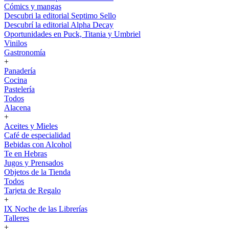
Cómics y mangas
Descubri la editorial Septimo Sello
Descubrí la editorial Alpha Decay
Oportunidades en Puck, Titania y Umbriel
Vinilos
Gastronomía
+
Panadería
Cocina
Pastelería
Todos
Alacena
+
Aceites y Mieles
Café de especialidad
Bebidas con Alcohol
Te en Hebras
Jugos y Prensados
Objetos de la Tienda
Todos
Tarjeta de Regalo
+
IX Noche de las Librerías
Talleres
+