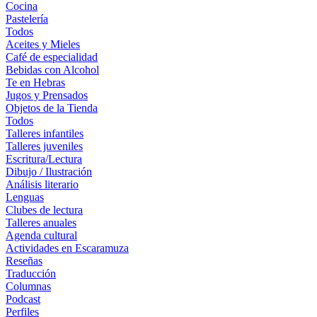
Cocina
Pastelería
Todos
Aceites y Mieles
Café de especialidad
Bebidas con Alcohol
Te en Hebras
Jugos y Prensados
Objetos de la Tienda
Todos
Talleres infantiles
Talleres juveniles
Escritura/Lectura
Dibujo / Ilustración
Análisis literario
Lenguas
Clubes de lectura
Talleres anuales
Agenda cultural
Actividades en Escaramuza
Reseñas
Traducción
Columnas
Podcast
Perfiles