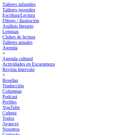
Talleres infantiles
Talleres juveniles
Escritura/Lectura
Dibujo / Ilustración
Análisis literario
Lenguas
Clubes de lectura
Talleres anuales
Agenda
+
Agenda cultural
Actividades en Escaramuza
Revista Intervalo
+
Reseñas
Traducción
Columnas
Podcast
Perfiles
YouTube
Cultura
Todos
Avances
Nosotros
Contacto