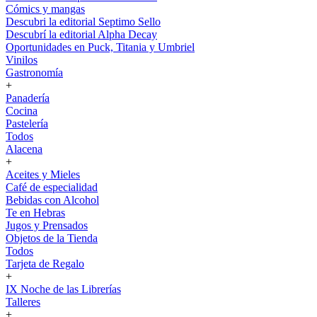
Cómics y mangas
Descubri la editorial Septimo Sello
Descubrí la editorial Alpha Decay
Oportunidades en Puck, Titania y Umbriel
Vinilos
Gastronomía
+
Panadería
Cocina
Pastelería
Todos
Alacena
+
Aceites y Mieles
Café de especialidad
Bebidas con Alcohol
Te en Hebras
Jugos y Prensados
Objetos de la Tienda
Todos
Tarjeta de Regalo
+
IX Noche de las Librerías
Talleres
+