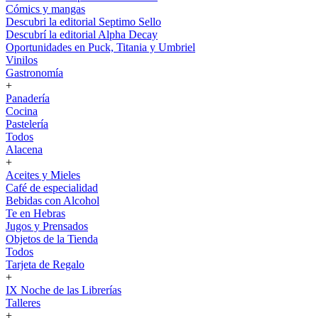
Cómics y mangas
Descubri la editorial Septimo Sello
Descubrí la editorial Alpha Decay
Oportunidades en Puck, Titania y Umbriel
Vinilos
Gastronomía
+
Panadería
Cocina
Pastelería
Todos
Alacena
+
Aceites y Mieles
Café de especialidad
Bebidas con Alcohol
Te en Hebras
Jugos y Prensados
Objetos de la Tienda
Todos
Tarjeta de Regalo
+
IX Noche de las Librerías
Talleres
+