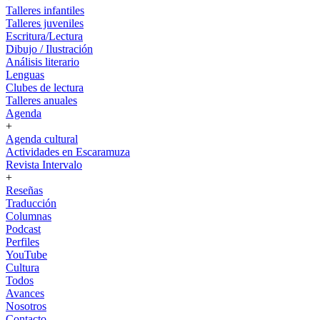
Talleres infantiles
Talleres juveniles
Escritura/Lectura
Dibujo / Ilustración
Análisis literario
Lenguas
Clubes de lectura
Talleres anuales
Agenda
+
Agenda cultural
Actividades en Escaramuza
Revista Intervalo
+
Reseñas
Traducción
Columnas
Podcast
Perfiles
YouTube
Cultura
Todos
Avances
Nosotros
Contacto