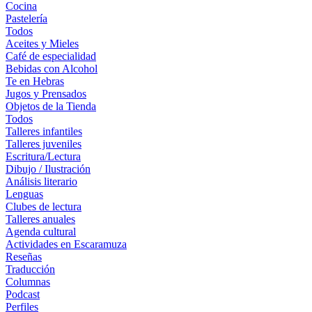
Cocina
Pastelería
Todos
Aceites y Mieles
Café de especialidad
Bebidas con Alcohol
Te en Hebras
Jugos y Prensados
Objetos de la Tienda
Todos
Talleres infantiles
Talleres juveniles
Escritura/Lectura
Dibujo / Ilustración
Análisis literario
Lenguas
Clubes de lectura
Talleres anuales
Agenda cultural
Actividades en Escaramuza
Reseñas
Traducción
Columnas
Podcast
Perfiles