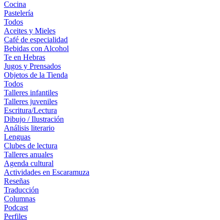
Cocina
Pastelería
Todos
Aceites y Mieles
Café de especialidad
Bebidas con Alcohol
Te en Hebras
Jugos y Prensados
Objetos de la Tienda
Todos
Talleres infantiles
Talleres juveniles
Escritura/Lectura
Dibujo / Ilustración
Análisis literario
Lenguas
Clubes de lectura
Talleres anuales
Agenda cultural
Actividades en Escaramuza
Reseñas
Traducción
Columnas
Podcast
Perfiles