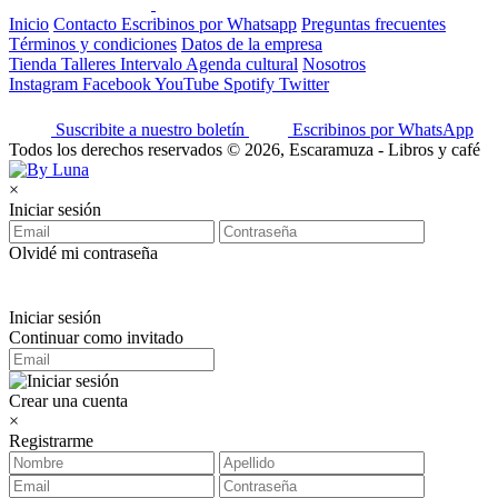
Inicio
Contacto
Escribinos por Whatsapp
Preguntas frecuentes
Términos y condiciones
Datos de la empresa
Tienda
Talleres
Intervalo
Agenda cultural
Nosotros
Instagram
Facebook
YouTube
Spotify
Twitter
Suscribite a nuestro boletín
Escribinos por WhatsApp
Todos los derechos reservados © 2026, Escaramuza - Libros y café
×
Iniciar sesión
Olvidé mi contraseña
Iniciar sesión
Continuar como invitado
Crear una cuenta
×
Registrarme