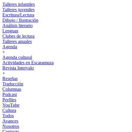
Talleres infantiles
Talleres juveniles
Escritura/Lectura
Dibujo / Ilustración
Análisis literario
Lenguas
Clubes de lectura
Talleres anuales
Agenda
+
Agenda cultural
Actividades en Escaramuza
Revista Intervalo
+
Reseñas
Traducción
Columnas
Podcast
Perfiles
YouTube
Cultura
Todos
Avances
Nosotros
Contacto