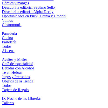
Cómics y mangas
Descubri la editorial Septimo Sello
Descubrí la editorial Alpha Decay
Oportunidades en Puck, Titania y Umbriel
Vinilos
Gastronomía
+
Panadería
Cocina
Pastelería
Todos
Alacena
+
Aceites y Mieles
Café de especialidad
Bebidas con Alcohol
Te en Hebras
Jugos y Prensados
Objetos de la Tienda
Todos
Tarjeta de Regalo
+
IX Noche de las Librerías
Talleres
+