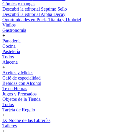
Cómics y mangas
Descubri la editorial Septimo Sello
Descubrí la editorial Alpha Decay
Oportunidades en Puck, Titania y Umbriel
Vinilos
Gastronomía
+
Panadería
Cocina
Pastelería
Todos
Alacena
+
Aceites y Mieles
Café de especialidad
Bebidas con Alcohol
Te en Hebras
Jugos y Prensados
Objetos de la Tienda
Todos
Tarjeta de Regalo
+
IX Noche de las Librerías
Talleres
+