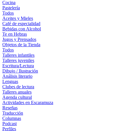
Cocina
Pastelería
Todos
Aceites y Mieles
Café de especialidad
Bebidas con Alcohol
Te en Hebras
Jugos y Prensados
Objetos de la Tienda
Todos
Talleres infantiles
Talleres juveniles
Escritura/Lectura
Dibujo / Ilustración
Análisis literario
Lenguas
Clubes de lectura
Talleres anuales
Agenda cultural
Actividades en Escaramuza
Reseñas
Traducción
Columnas
Podcast
Perfiles