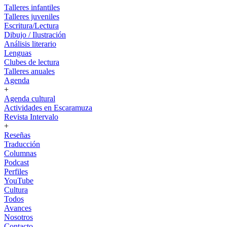
Talleres infantiles
Talleres juveniles
Escritura/Lectura
Dibujo / Ilustración
Análisis literario
Lenguas
Clubes de lectura
Talleres anuales
Agenda
+
Agenda cultural
Actividades en Escaramuza
Revista Intervalo
+
Reseñas
Traducción
Columnas
Podcast
Perfiles
YouTube
Cultura
Todos
Avances
Nosotros
Contacto