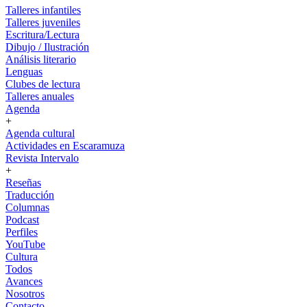
Talleres infantiles
Talleres juveniles
Escritura/Lectura
Dibujo / Ilustración
Análisis literario
Lenguas
Clubes de lectura
Talleres anuales
Agenda
+
Agenda cultural
Actividades en Escaramuza
Revista Intervalo
+
Reseñas
Traducción
Columnas
Podcast
Perfiles
YouTube
Cultura
Todos
Avances
Nosotros
Contacto