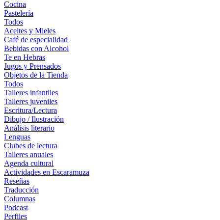
Cocina
Pastelería
Todos
Aceites y Mieles
Café de especialidad
Bebidas con Alcohol
Te en Hebras
Jugos y Prensados
Objetos de la Tienda
Todos
Talleres infantiles
Talleres juveniles
Escritura/Lectura
Dibujo / Ilustración
Análisis literario
Lenguas
Clubes de lectura
Talleres anuales
Agenda cultural
Actividades en Escaramuza
Reseñas
Traducción
Columnas
Podcast
Perfiles