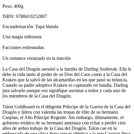
Peso:
400g
ISBN:
9788419252807
Encuadernación:
Tapa blanda
Una magia milenaria
Facciones enfrentadas
Un romance enraizado en la traición
La Casa del Dragón asesinó a la familia de Darling Seabreak. Ella le
debe la vida tanto al poder de su Don del Caos como a la Casa del
Kraken que la salvó de las alcantarillas en las que pasó su infancia.
Cuando su padre adoptivo Kraken es capturado en batalla, Darling
jura salvarlo aunque eso signifique asesinar a todos y cada uno de
los miembros de la Casa del Dragón.
Talon Goldhoard es el diligente Príncipe de la Guerra de la Casa del
Dragón y lidera con valentía las tropas de élite de su hermano
Caspian, el Alto Príncipe Regente. Sin embargo, últimamente, el
gobierno errático de su hermano amenaza con echar a perder cien
años de arduo trabajo de la Casa del Dragón. Talon cae en la
emboscada de una chica feroz que es idéntica a la que Caspian lleva