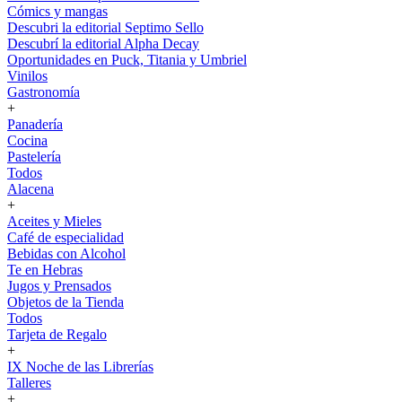
Cómics y mangas
Descubri la editorial Septimo Sello
Descubrí la editorial Alpha Decay
Oportunidades en Puck, Titania y Umbriel
Vinilos
Gastronomía
+
Panadería
Cocina
Pastelería
Todos
Alacena
+
Aceites y Mieles
Café de especialidad
Bebidas con Alcohol
Te en Hebras
Jugos y Prensados
Objetos de la Tienda
Todos
Tarjeta de Regalo
+
IX Noche de las Librerías
Talleres
+