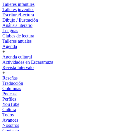
Talleres infantiles
Talleres juveniles
Escritura/Lectura
Dibujo / Ilustración
Análisis literario
Lenguas
Clubes de lectura
Talleres anuales
Agenda
+
Agenda cultural
Actividades en Escaramuza
Revista Intervalo
+
Reseñas
Traducción
Columnas
Podcast
Perfiles
YouTube
Cultura
Todos
Avances
Nosotros
Contacto