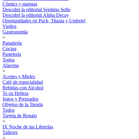
Cómics y mangas
Descubri la editorial Septimo Sello
Descubrí la editorial Alpha Decay
Oportunidades en Puck, Titania y Umbriel
Vinilos
Gastronomía
+
Panadería
Cocina
Pastelería
Todos
Alacena
+
Aceites y Mieles
Café de especialidad
Bebidas con Alcohol
Te en Hebras
Jugos y Prensados
Objetos de la Tienda
Todos
Tarjeta de Regalo
+
IX Noche de las Librerías
Talleres
+