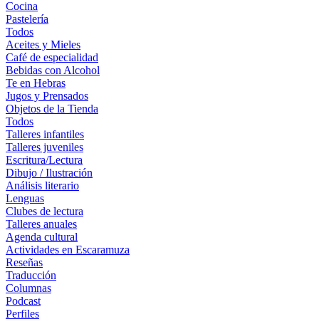
Cocina
Pastelería
Todos
Aceites y Mieles
Café de especialidad
Bebidas con Alcohol
Te en Hebras
Jugos y Prensados
Objetos de la Tienda
Todos
Talleres infantiles
Talleres juveniles
Escritura/Lectura
Dibujo / Ilustración
Análisis literario
Lenguas
Clubes de lectura
Talleres anuales
Agenda cultural
Actividades en Escaramuza
Reseñas
Traducción
Columnas
Podcast
Perfiles