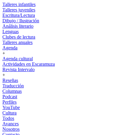
Talleres infantiles
Talleres juveniles
Escritura/Lectura
Dibujo / Ilustración
Análisis literario
Lenguas
Clubes de lectura
Talleres anuales
Agenda
+
Agenda cultural
Actividades en Escaramuza
Revista Intervalo
+
Reseñas
Traducción
Columnas
Podcast
Perfiles
YouTube
Cultura
Todos
Avances
Nosotros
Contacto