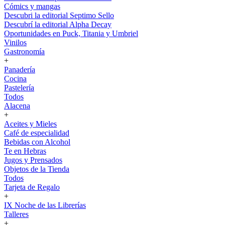
Cómics y mangas
Descubri la editorial Septimo Sello
Descubrí la editorial Alpha Decay
Oportunidades en Puck, Titania y Umbriel
Vinilos
Gastronomía
+
Panadería
Cocina
Pastelería
Todos
Alacena
+
Aceites y Mieles
Café de especialidad
Bebidas con Alcohol
Te en Hebras
Jugos y Prensados
Objetos de la Tienda
Todos
Tarjeta de Regalo
+
IX Noche de las Librerías
Talleres
+