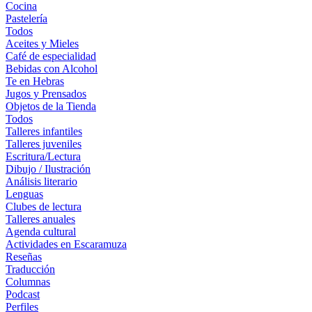
Cocina
Pastelería
Todos
Aceites y Mieles
Café de especialidad
Bebidas con Alcohol
Te en Hebras
Jugos y Prensados
Objetos de la Tienda
Todos
Talleres infantiles
Talleres juveniles
Escritura/Lectura
Dibujo / Ilustración
Análisis literario
Lenguas
Clubes de lectura
Talleres anuales
Agenda cultural
Actividades en Escaramuza
Reseñas
Traducción
Columnas
Podcast
Perfiles