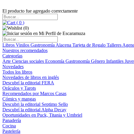
El producto fue agregado correctamente
(
0
)
(
0
)
Libros
Vinilos
Gastronomía
Alacena
Tarjeta de Regalo
Talleres
Agen
Nuestros recomendados
Categorías
Arte
Ciencias sociales
Economía
Gastronomía
Género
Infantiles
Juve
Novedades
Todos los libros
Novedades de libros en inglés
Descubrí la editorial FERA
Oráculos y Tarots
Recomendados por Marcos Casas
Cómics y mangas
Descubri la editorial Septimo Sello
Descubrí la editorial Alpha Decay
Oportunidades en Puck, Titania y Umbriel
Panadería
Cocina
Pastelería