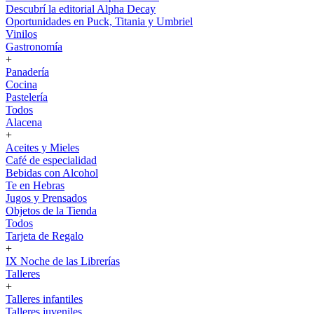
Descubrí la editorial Alpha Decay
Oportunidades en Puck, Titania y Umbriel
Vinilos
Gastronomía
+
Panadería
Cocina
Pastelería
Todos
Alacena
+
Aceites y Mieles
Café de especialidad
Bebidas con Alcohol
Te en Hebras
Jugos y Prensados
Objetos de la Tienda
Todos
Tarjeta de Regalo
+
IX Noche de las Librerías
Talleres
+
Talleres infantiles
Talleres juveniles