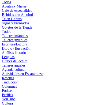
Todos
Aceites y Mieles
Café de especialidad
Bebidas con Alcohol
Te en Hebras
Jugos y Prensados
Objetos de la Tienda
Todos
Talleres infantiles
Talleres juveniles
Escritura/Lectura
Dibujo / Ilustración
Análisis literario
Lenguas
Clubes de lectura
Talleres anuales
Agenda cultural
Actividades en Escaramuza
Reseñas
Traducción
Columnas
Podcast
Perfiles
YouTube
Cultura