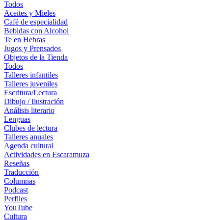
Todos
Aceites y Mieles
Café de especialidad
Bebidas con Alcohol
Te en Hebras
Jugos y Prensados
Objetos de la Tienda
Todos
Talleres infantiles
Talleres juveniles
Escritura/Lectura
Dibujo / Ilustración
Análisis literario
Lenguas
Clubes de lectura
Talleres anuales
Agenda cultural
Actividades en Escaramuza
Reseñas
Traducción
Columnas
Podcast
Perfiles
YouTube
Cultura