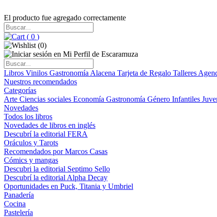
El producto fue agregado correctamente
(
0
)
(
0
)
Libros
Vinilos
Gastronomía
Alacena
Tarjeta de Regalo
Talleres
Agen
Nuestros recomendados
Categorías
Arte
Ciencias sociales
Economía
Gastronomía
Género
Infantiles
Juve
Novedades
Todos los libros
Novedades de libros en inglés
Descubrí la editorial FERA
Oráculos y Tarots
Recomendados por Marcos Casas
Cómics y mangas
Descubri la editorial Septimo Sello
Descubrí la editorial Alpha Decay
Oportunidades en Puck, Titania y Umbriel
Panadería
Cocina
Pastelería