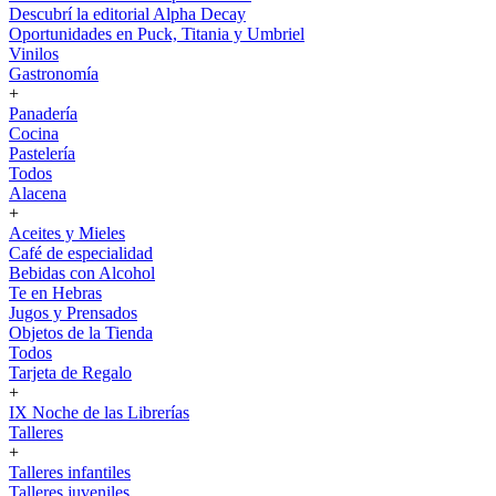
Descubrí la editorial Alpha Decay
Oportunidades en Puck, Titania y Umbriel
Vinilos
Gastronomía
+
Panadería
Cocina
Pastelería
Todos
Alacena
+
Aceites y Mieles
Café de especialidad
Bebidas con Alcohol
Te en Hebras
Jugos y Prensados
Objetos de la Tienda
Todos
Tarjeta de Regalo
+
IX Noche de las Librerías
Talleres
+
Talleres infantiles
Talleres juveniles