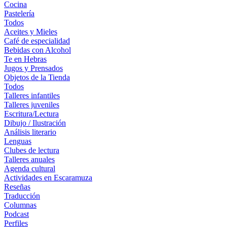
Cocina
Pastelería
Todos
Aceites y Mieles
Café de especialidad
Bebidas con Alcohol
Te en Hebras
Jugos y Prensados
Objetos de la Tienda
Todos
Talleres infantiles
Talleres juveniles
Escritura/Lectura
Dibujo / Ilustración
Análisis literario
Lenguas
Clubes de lectura
Talleres anuales
Agenda cultural
Actividades en Escaramuza
Reseñas
Traducción
Columnas
Podcast
Perfiles