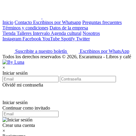
Inicio
Contacto
Escribinos por Whatsapp
Preguntas frecuentes
Términos y condiciones
Datos de la empresa
Tienda
Talleres
Intervalo
Agenda cultural
Nosotros
Instagram
Facebook
YouTube
Spotify
Twitter
Suscribite a nuestro boletín
Escribinos por WhatsApp
Todos los derechos reservados © 2026, Escaramuza - Libros y café
×
Iniciar sesión
Olvidé mi contraseña
Iniciar sesión
Continuar como invitado
Crear una cuenta
×