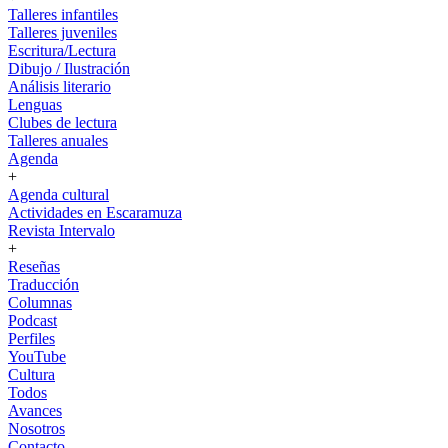
Talleres infantiles
Talleres juveniles
Escritura/Lectura
Dibujo / Ilustración
Análisis literario
Lenguas
Clubes de lectura
Talleres anuales
Agenda
+
Agenda cultural
Actividades en Escaramuza
Revista Intervalo
+
Reseñas
Traducción
Columnas
Podcast
Perfiles
YouTube
Cultura
Todos
Avances
Nosotros
Contacto