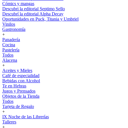
Cómics y mangas
Descubri la editorial Septimo Sello
Descubrí la editorial Alpha Decay
Oportunidades en Puck, Titania y Umbriel
Vinilos
Gastronomía
+
Panadería
Cocina
Pastelería
Todos
Alacena
+
Aceites y Mieles
Café de especialidad
Bebidas con Alcohol
Te en Hebras
Jugos y Prensados
Objetos de la Tienda
Todos
Tarjeta de Regalo
+
IX Noche de las Librerías
Talleres
+