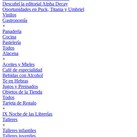
Descubrí la editorial Alpha Decay
Oportunidades en Puck, Titania y Umbriel
Vinilos
Gastronomía
+
Panadería
Cocina
Pastelería
Todos
Alacena
+
Aceites y Mieles
Café de especialidad
Bebidas con Alcohol
Te en Hebras
Jugos y Prensados
Objetos de la Tienda
Todos
Tarjeta de Regalo
+
IX Noche de las Librerías
Talleres
+
Talleres infantiles
Talleres juveniles