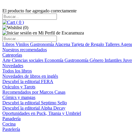
El producto fue agregado correctamente
(
0
)
(
0
)
Libros
Vinilos
Gastronomía
Alacena
Tarjeta de Regalo
Talleres
Agen
Nuestros recomendados
Categorías
Arte
Ciencias sociales
Economía
Gastronomía
Género
Infantiles
Juve
Novedades
Todos los libros
Novedades de libros en inglés
Descubrí la editorial FERA
Oráculos y Tarots
Recomendados por Marcos Casas
Cómics y mangas
Descubri la editorial Septimo Sello
Descubrí la editorial Alpha Decay
Oportunidades en Puck, Titania y Umbriel
Panadería
Cocina
Pastelería