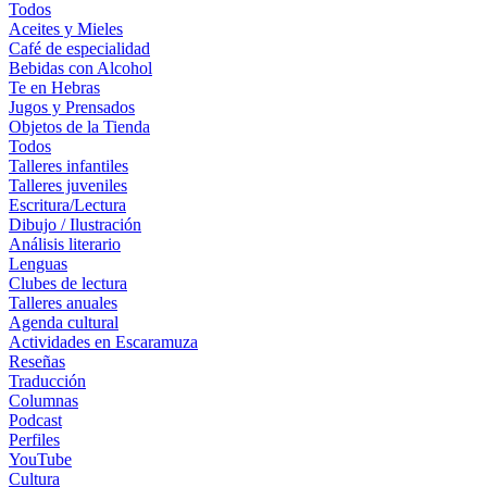
Todos
Aceites y Mieles
Café de especialidad
Bebidas con Alcohol
Te en Hebras
Jugos y Prensados
Objetos de la Tienda
Todos
Talleres infantiles
Talleres juveniles
Escritura/Lectura
Dibujo / Ilustración
Análisis literario
Lenguas
Clubes de lectura
Talleres anuales
Agenda cultural
Actividades en Escaramuza
Reseñas
Traducción
Columnas
Podcast
Perfiles
YouTube
Cultura