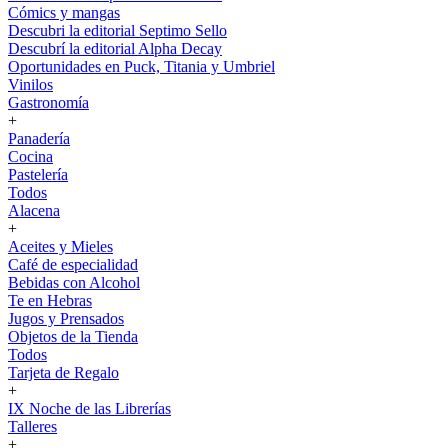
Cómics y mangas
Descubri la editorial Septimo Sello
Descubrí la editorial Alpha Decay
Oportunidades en Puck, Titania y Umbriel
Vinilos
Gastronomía
+
Panadería
Cocina
Pastelería
Todos
Alacena
+
Aceites y Mieles
Café de especialidad
Bebidas con Alcohol
Te en Hebras
Jugos y Prensados
Objetos de la Tienda
Todos
Tarjeta de Regalo
+
IX Noche de las Librerías
Talleres
+