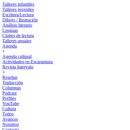
Talleres infantiles
Talleres juveniles
Escritura/Lectura
Dibujo / Ilustración
Análisis literario
Lenguas
Clubes de lectura
Talleres anuales
Agenda
+
Agenda cultural
Actividades en Escaramuza
Revista Intervalo
+
Reseñas
Traducción
Columnas
Podcast
Perfiles
YouTube
Cultura
Todos
Avances
Nosotros
Contacto