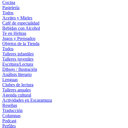
Cocina
Pastelería
Todos
Aceites y Mieles
Café de especialidad
Bebidas con Alcohol
Te en Hebras
Jugos y Prensados
Objetos de la Tienda
Todos
Talleres infantiles
Talleres juveniles
Escritura/Lectura
Dibujo / Ilustración
Análisis literario
Lenguas
Clubes de lectura
Talleres anuales
Agenda cultural
Actividades en Escaramuza
Reseñas
Traducción
Columnas
Podcast
Perfiles