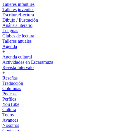
Talleres infantiles
Talleres juveniles
Escritura/Lectura
Dibujo / Ilustración
Análisis literario
Lenguas
Clubes de lectura
Talleres anuales
Agenda
+
Agenda cultural
Actividades en Escaramuza
Revista Intervalo
+
Reseñas
Traducción
Columnas
Podcast
Perfiles
YouTube
Cultura
Todos
Avances
Nosotros
Contacto