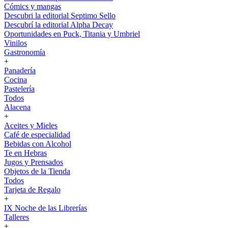
Cómics y mangas
Descubri la editorial Septimo Sello
Descubrí la editorial Alpha Decay
Oportunidades en Puck, Titania y Umbriel
Vinilos
Gastronomía
+
Panadería
Cocina
Pastelería
Todos
Alacena
+
Aceites y Mieles
Café de especialidad
Bebidas con Alcohol
Te en Hebras
Jugos y Prensados
Objetos de la Tienda
Todos
Tarjeta de Regalo
+
IX Noche de las Librerías
Talleres
+