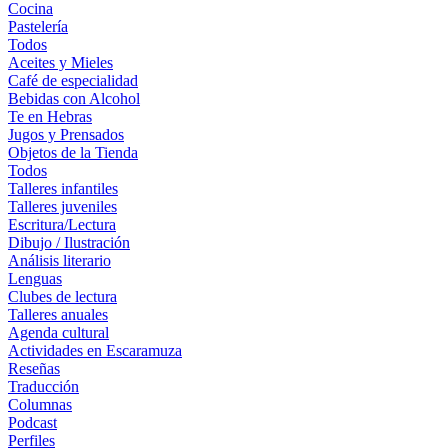
Cocina
Pastelería
Todos
Aceites y Mieles
Café de especialidad
Bebidas con Alcohol
Te en Hebras
Jugos y Prensados
Objetos de la Tienda
Todos
Talleres infantiles
Talleres juveniles
Escritura/Lectura
Dibujo / Ilustración
Análisis literario
Lenguas
Clubes de lectura
Talleres anuales
Agenda cultural
Actividades en Escaramuza
Reseñas
Traducción
Columnas
Podcast
Perfiles