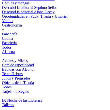
Cómics y mangas
Descubri la editorial Septimo Sello
Descubrí la editorial Alpha Decay
Oportunidades en Puck, Titania y Umbriel
Vinilos
Gastronomía
+
Panadería
Cocina
Pastelería
Todos
Alacena
+
Aceites y Mieles
Café de especialidad
Bebidas con Alcohol
Te en Hebras
Jugos y Prensados
Objetos de la Tienda
Todos
Tarjeta de Regalo
+
IX Noche de las Librerías
Talleres
+