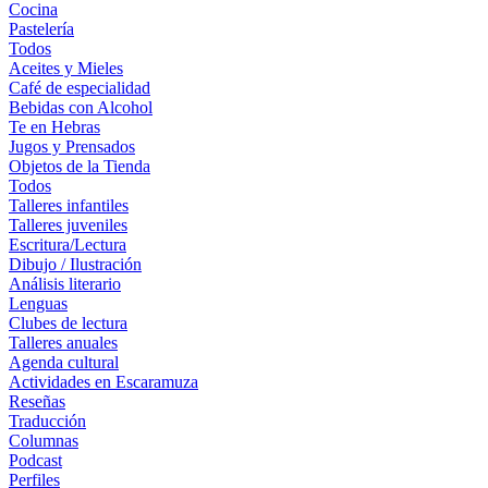
Cocina
Pastelería
Todos
Aceites y Mieles
Café de especialidad
Bebidas con Alcohol
Te en Hebras
Jugos y Prensados
Objetos de la Tienda
Todos
Talleres infantiles
Talleres juveniles
Escritura/Lectura
Dibujo / Ilustración
Análisis literario
Lenguas
Clubes de lectura
Talleres anuales
Agenda cultural
Actividades en Escaramuza
Reseñas
Traducción
Columnas
Podcast
Perfiles