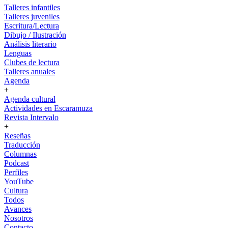
Talleres infantiles
Talleres juveniles
Escritura/Lectura
Dibujo / Ilustración
Análisis literario
Lenguas
Clubes de lectura
Talleres anuales
Agenda
+
Agenda cultural
Actividades en Escaramuza
Revista Intervalo
+
Reseñas
Traducción
Columnas
Podcast
Perfiles
YouTube
Cultura
Todos
Avances
Nosotros
Contacto