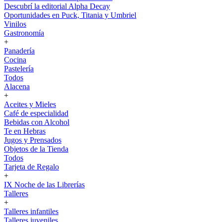
Descubrí la editorial Alpha Decay
Oportunidades en Puck, Titania y Umbriel
Vinilos
Gastronomía
+
Panadería
Cocina
Pastelería
Todos
Alacena
+
Aceites y Mieles
Café de especialidad
Bebidas con Alcohol
Te en Hebras
Jugos y Prensados
Objetos de la Tienda
Todos
Tarjeta de Regalo
+
IX Noche de las Librerías
Talleres
+
Talleres infantiles
Talleres juveniles