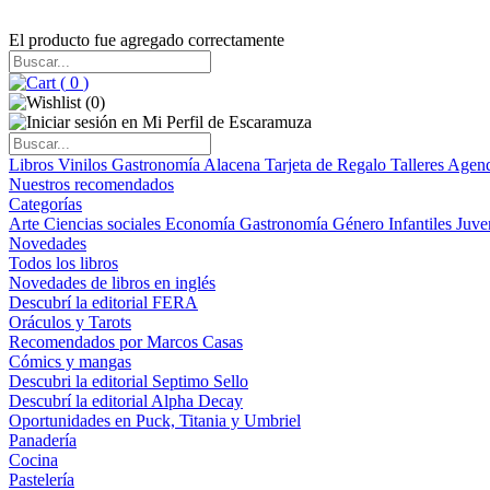
El producto fue agregado correctamente
(
0
)
(
0
)
Libros
Vinilos
Gastronomía
Alacena
Tarjeta de Regalo
Talleres
Agen
Nuestros recomendados
Categorías
Arte
Ciencias sociales
Economía
Gastronomía
Género
Infantiles
Juve
Novedades
Todos los libros
Novedades de libros en inglés
Descubrí la editorial FERA
Oráculos y Tarots
Recomendados por Marcos Casas
Cómics y mangas
Descubri la editorial Septimo Sello
Descubrí la editorial Alpha Decay
Oportunidades en Puck, Titania y Umbriel
Panadería
Cocina
Pastelería