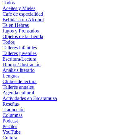
Todos
Aceites y Mieles
Café de especialidad
Bebidas con Alcohol
Te en Hebras
Jugos y Prensados
Objetos de la Tienda
Todos
Talleres infantiles
Talleres juveniles
Escritura/Lectura
Dibujo / Ilustración
Análisis literario
Lenguas
Clubes de lectura
Talleres anuales
Agenda cultural
Actividades en Escaramuza
Reseñas
Traducción
Columnas
Podcast
Perfiles
YouTube
Cultura