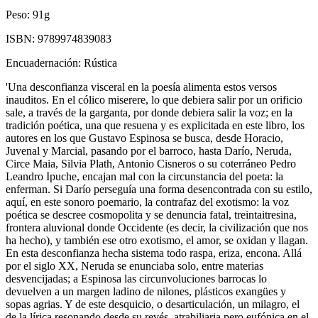
Peso:
91g
ISBN:
9789974839083
Encuadernación:
Rústica
'Una desconfianza visceral en la poesía alimenta estos versos
inauditos. En el cólico miserere, lo que debiera salir por un orificio
sale, a través de la garganta, por donde debiera salir la voz; en la
tradición poética, una que resuena y es explicitada en este libro, los
autores en los que Gustavo Espinosa se busca, desde Horacio,
Juvenal y Marcial, pasando por el barroco, hasta Darío, Neruda,
Circe Maia, Silvia Plath, Antonio Cisneros o su coterráneo Pedro
Leandro Ipuche, encajan mal con la circunstancia del poeta: la
enferman. Si Darío perseguía una forma desencontrada con su estilo,
aquí, en este sonoro poemario, la contrafaz del exotismo: la voz
poética se descree cosmopolita y se denuncia fatal, treintaitresina,
frontera aluvional donde Occidente (es decir, la civilización que nos
ha hecho), y también ese otro exotismo, el amor, se oxidan y llagan.
En esta desconfianza hecha sistema todo raspa, eriza, encona. Allá
por el siglo XX, Neruda se enunciaba solo, entre materias
desvencijadas; a Espinosa las circunvoluciones barrocas lo
devuelven a un margen ladino de nilones, plásticos exangües y
sopas agrias. Y de este desquicio, o desarticulación, un milagro, el
de la lírica resonando desde su revés, atrabiliaria pero eufónica en el