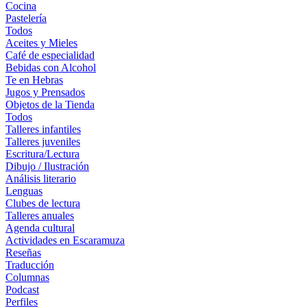
Cocina
Pastelería
Todos
Aceites y Mieles
Café de especialidad
Bebidas con Alcohol
Te en Hebras
Jugos y Prensados
Objetos de la Tienda
Todos
Talleres infantiles
Talleres juveniles
Escritura/Lectura
Dibujo / Ilustración
Análisis literario
Lenguas
Clubes de lectura
Talleres anuales
Agenda cultural
Actividades en Escaramuza
Reseñas
Traducción
Columnas
Podcast
Perfiles