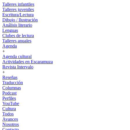
Talleres infantiles
Talleres juveniles
Escritura/Lectura
Dibujo / Ilustración
Análisis literario
Lenguas
Clubes de lectura
Talleres anuales
Agenda
+
Agenda cultural
Actividades en Escaramuza
Revista Intervalo
+
Reseñas
Traducción
Columnas
Podcast
Perfiles
YouTube
Cultura
Todos
Avances
Nosotros
Contacto