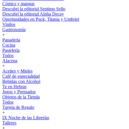
Cómics y mangas
Descubri la editorial Septimo Sello
Descubrí la editorial Alpha Decay
Oportunidades en Puck, Titania y Umbriel
Vinilos
Gastronomía
+
Panadería
Cocina
Pastelería
Todos
Alacena
+
Aceites y Mieles
Café de especialidad
Bebidas con Alcohol
Te en Hebras
Jugos y Prensados
Objetos de la Tienda
Todos
Tarjeta de Regalo
+
IX Noche de las Librerías
Talleres
+