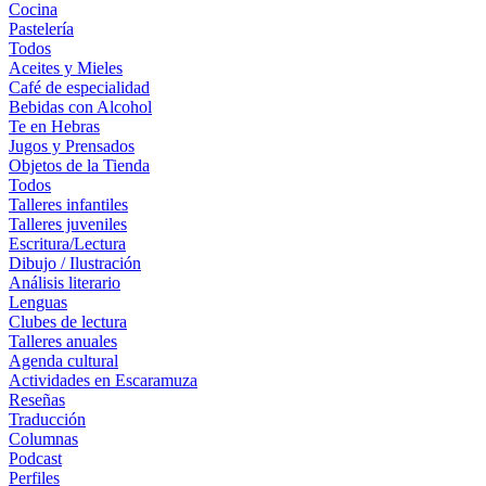
Cocina
Pastelería
Todos
Aceites y Mieles
Café de especialidad
Bebidas con Alcohol
Te en Hebras
Jugos y Prensados
Objetos de la Tienda
Todos
Talleres infantiles
Talleres juveniles
Escritura/Lectura
Dibujo / Ilustración
Análisis literario
Lenguas
Clubes de lectura
Talleres anuales
Agenda cultural
Actividades en Escaramuza
Reseñas
Traducción
Columnas
Podcast
Perfiles