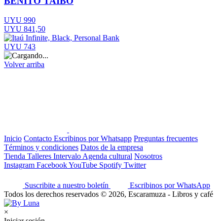
BENITO TAIBO
UYU 990
UYU 841,50
UYU 743
Volver arriba
Inicio
Contacto
Escribinos por Whatsapp
Preguntas frecuentes
Términos y condiciones
Datos de la empresa
Tienda
Talleres
Intervalo
Agenda cultural
Nosotros
Instagram
Facebook
YouTube
Spotify
Twitter
Suscribite a nuestro boletín
Escribinos por WhatsApp
Todos los derechos reservados © 2026, Escaramuza - Libros y café
×
Iniciar sesión