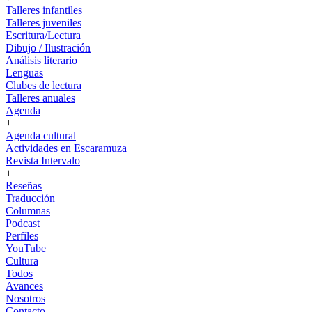
Talleres infantiles
Talleres juveniles
Escritura/Lectura
Dibujo / Ilustración
Análisis literario
Lenguas
Clubes de lectura
Talleres anuales
Agenda
+
Agenda cultural
Actividades en Escaramuza
Revista Intervalo
+
Reseñas
Traducción
Columnas
Podcast
Perfiles
YouTube
Cultura
Todos
Avances
Nosotros
Contacto