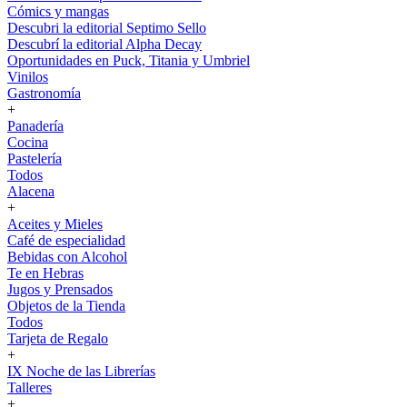
Cómics y mangas
Descubri la editorial Septimo Sello
Descubrí la editorial Alpha Decay
Oportunidades en Puck, Titania y Umbriel
Vinilos
Gastronomía
+
Panadería
Cocina
Pastelería
Todos
Alacena
+
Aceites y Mieles
Café de especialidad
Bebidas con Alcohol
Te en Hebras
Jugos y Prensados
Objetos de la Tienda
Todos
Tarjeta de Regalo
+
IX Noche de las Librerías
Talleres
+