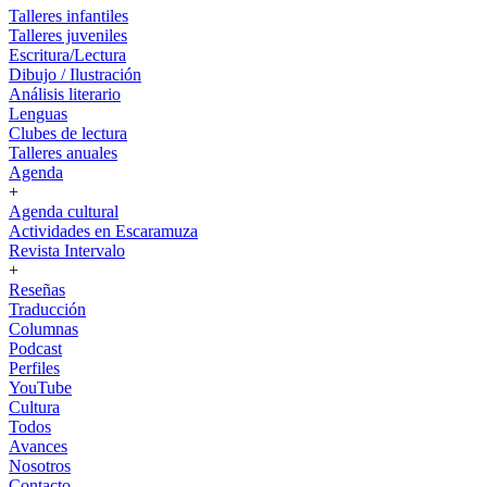
Talleres infantiles
Talleres juveniles
Escritura/Lectura
Dibujo / Ilustración
Análisis literario
Lenguas
Clubes de lectura
Talleres anuales
Agenda
+
Agenda cultural
Actividades en Escaramuza
Revista Intervalo
+
Reseñas
Traducción
Columnas
Podcast
Perfiles
YouTube
Cultura
Todos
Avances
Nosotros
Contacto