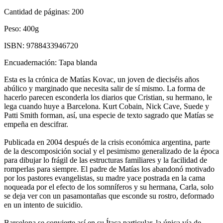
Cantidad de páginas:
200
Peso:
400g
ISBN:
9788433946720
Encuadernación:
Tapa blanda
Esta es la crónica de Matías Kovac, un joven de dieciséis años
abúlico y marginado que necesita salir de sí mismo. La forma de
hacerlo parecen esconderla los diarios que Cristian, su hermano, le
lega cuando huye a Barcelona. Kurt Cobain, Nick Cave, Suede y
Patti Smith forman, así, una especie de texto sagrado que Matías se
empeña en descifrar.
Publicada en 2004 después de la crisis económica argentina, parte
de la descomposición social y el pesimismo generalizado de la época
para dibujar lo frágil de las estructuras familiares y la facilidad de
romperlas para siempre. El padre de Matías los abandonó motivado
por los pastores evangelistas, su madre yace postrada en la cama
noqueada por el efecto de los somníferos y su hermana, Carla, solo
se deja ver con un pasamontañas que esconde su rostro, deformado
en un intento de suicidio.
Barcelona se convierte así en su Ítaca particular, la única vía de