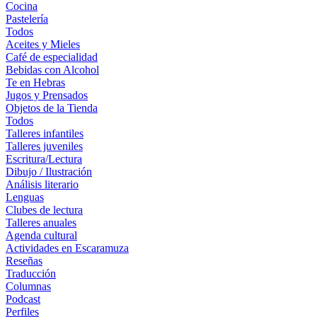
Cocina
Pastelería
Todos
Aceites y Mieles
Café de especialidad
Bebidas con Alcohol
Te en Hebras
Jugos y Prensados
Objetos de la Tienda
Todos
Talleres infantiles
Talleres juveniles
Escritura/Lectura
Dibujo / Ilustración
Análisis literario
Lenguas
Clubes de lectura
Talleres anuales
Agenda cultural
Actividades en Escaramuza
Reseñas
Traducción
Columnas
Podcast
Perfiles