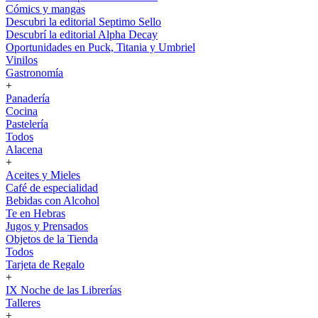
Cómics y mangas
Descubri la editorial Septimo Sello
Descubrí la editorial Alpha Decay
Oportunidades en Puck, Titania y Umbriel
Vinilos
Gastronomía
+
Panadería
Cocina
Pastelería
Todos
Alacena
+
Aceites y Mieles
Café de especialidad
Bebidas con Alcohol
Te en Hebras
Jugos y Prensados
Objetos de la Tienda
Todos
Tarjeta de Regalo
+
IX Noche de las Librerías
Talleres
+