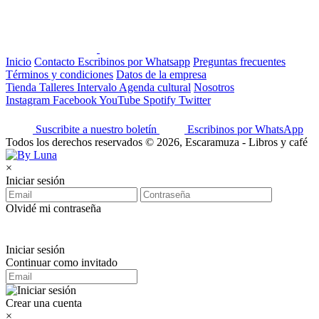
Inicio
Contacto
Escribinos por Whatsapp
Preguntas frecuentes
Términos y condiciones
Datos de la empresa
Tienda
Talleres
Intervalo
Agenda cultural
Nosotros
Instagram
Facebook
YouTube
Spotify
Twitter
Suscribite a nuestro boletín
Escribinos por WhatsApp
Todos los derechos reservados © 2026, Escaramuza - Libros y café
×
Iniciar sesión
Olvidé mi contraseña
Iniciar sesión
Continuar como invitado
Crear una cuenta
×