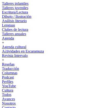
Talleres infantiles
Talleres juveniles
Escritura/Lectura
Dibujo / Ilustración
Análisis literario
Lenguas
Clubes de lectura
Talleres anuales
Agenda
+
Agenda cultural
Actividades en Escaramuza
Revista Intervalo
+
Reseñas
Traducción
Columnas
Podcast
Perfiles
YouTube
Cultura
Todos
Avances
Nosotros
Contacto