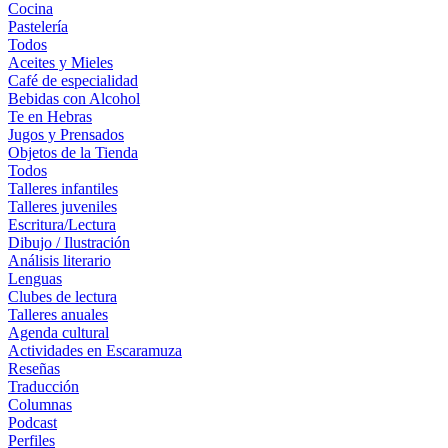
Cocina
Pastelería
Todos
Aceites y Mieles
Café de especialidad
Bebidas con Alcohol
Te en Hebras
Jugos y Prensados
Objetos de la Tienda
Todos
Talleres infantiles
Talleres juveniles
Escritura/Lectura
Dibujo / Ilustración
Análisis literario
Lenguas
Clubes de lectura
Talleres anuales
Agenda cultural
Actividades en Escaramuza
Reseñas
Traducción
Columnas
Podcast
Perfiles