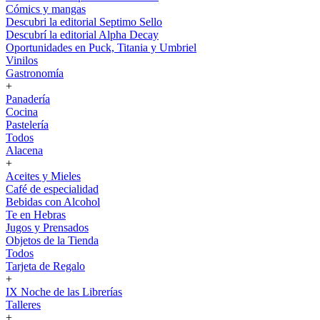
Cómics y mangas
Descubri la editorial Septimo Sello
Descubrí la editorial Alpha Decay
Oportunidades en Puck, Titania y Umbriel
Vinilos
Gastronomía
+
Panadería
Cocina
Pastelería
Todos
Alacena
+
Aceites y Mieles
Café de especialidad
Bebidas con Alcohol
Te en Hebras
Jugos y Prensados
Objetos de la Tienda
Todos
Tarjeta de Regalo
+
IX Noche de las Librerías
Talleres
+