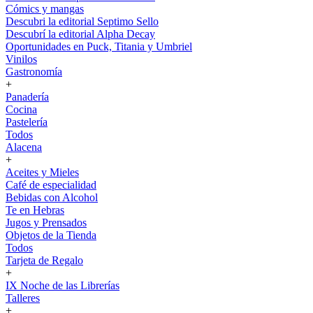
Cómics y mangas
Descubri la editorial Septimo Sello
Descubrí la editorial Alpha Decay
Oportunidades en Puck, Titania y Umbriel
Vinilos
Gastronomía
+
Panadería
Cocina
Pastelería
Todos
Alacena
+
Aceites y Mieles
Café de especialidad
Bebidas con Alcohol
Te en Hebras
Jugos y Prensados
Objetos de la Tienda
Todos
Tarjeta de Regalo
+
IX Noche de las Librerías
Talleres
+