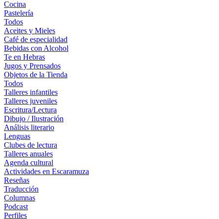
Cocina
Pastelería
Todos
Aceites y Mieles
Café de especialidad
Bebidas con Alcohol
Te en Hebras
Jugos y Prensados
Objetos de la Tienda
Todos
Talleres infantiles
Talleres juveniles
Escritura/Lectura
Dibujo / Ilustración
Análisis literario
Lenguas
Clubes de lectura
Talleres anuales
Agenda cultural
Actividades en Escaramuza
Reseñas
Traducción
Columnas
Podcast
Perfiles