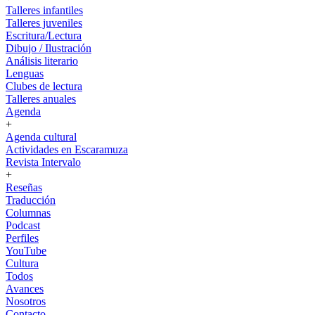
Talleres infantiles
Talleres juveniles
Escritura/Lectura
Dibujo / Ilustración
Análisis literario
Lenguas
Clubes de lectura
Talleres anuales
Agenda
+
Agenda cultural
Actividades en Escaramuza
Revista Intervalo
+
Reseñas
Traducción
Columnas
Podcast
Perfiles
YouTube
Cultura
Todos
Avances
Nosotros
Contacto