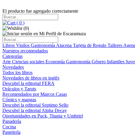
El producto fue agregado correctamente
(
0
)
(
0
)
Libros
Vinilos
Gastronomía
Alacena
Tarjeta de Regalo
Talleres
Agen
Nuestros recomendados
Categorías
Arte
Ciencias sociales
Economía
Gastronomía
Género
Infantiles
Juve
Novedades
Todos los libros
Novedades de libros en inglés
Descubrí la editorial FERA
Oráculos y Tarots
Recomendados por Marcos Casas
Cómics y mangas
Descubri la editorial Septimo Sello
Descubrí la editorial Alpha Decay
Oportunidades en Puck, Titania y Umbriel
Panadería
Cocina
Pastelería