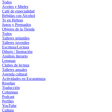
Todos
Aceites y Mieles
Café de especialidad
Bebidas con Alcohol
Te en Hebras
Jugos y Prensados
Objetos de la Tienda
Todos
Talleres infantiles
Talleres juveniles
Escritura/Lectura
Dibujo / Ilustración
Análisis literario
Lenguas
Clubes de lectura
Talleres anuales
Agenda cultural
Actividades en Escaramuza
Reseñas
Traducción
Columnas
Podcast
Perfiles
YouTube
Cultura