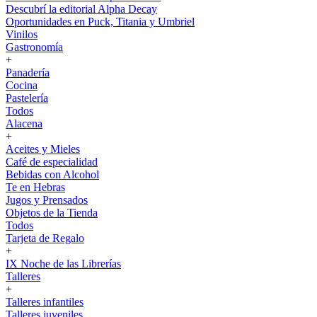
Descubrí la editorial Alpha Decay
Oportunidades en Puck, Titania y Umbriel
Vinilos
Gastronomía
+
Panadería
Cocina
Pastelería
Todos
Alacena
+
Aceites y Mieles
Café de especialidad
Bebidas con Alcohol
Te en Hebras
Jugos y Prensados
Objetos de la Tienda
Todos
Tarjeta de Regalo
+
IX Noche de las Librerías
Talleres
+
Talleres infantiles
Talleres juveniles