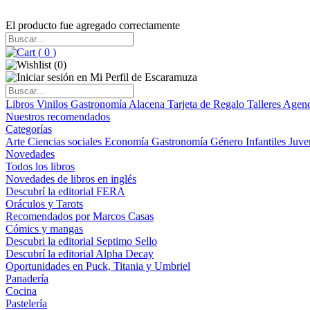
El producto fue agregado correctamente
(
0
)
(
0
)
Libros
Vinilos
Gastronomía
Alacena
Tarjeta de Regalo
Talleres
Agen
Nuestros recomendados
Categorías
Arte
Ciencias sociales
Economía
Gastronomía
Género
Infantiles
Juve
Novedades
Todos los libros
Novedades de libros en inglés
Descubrí la editorial FERA
Oráculos y Tarots
Recomendados por Marcos Casas
Cómics y mangas
Descubri la editorial Septimo Sello
Descubrí la editorial Alpha Decay
Oportunidades en Puck, Titania y Umbriel
Panadería
Cocina
Pastelería