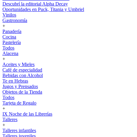
Descubrí la editorial Alpha Decay
Oportunidades en Puck, Titania y Umbriel
Vinilos
Gastronomía
+
Panadería
Cocina
Pastelería
Todos
Alacena
+
Aceites y Mieles
Café de especialidad
Bebidas con Alcohol
Te en Hebras
Jugos y Prensados
Objetos de la Tienda
Todos
Tarjeta de Regalo
+
IX Noche de las Librerías
Talleres
+
Talleres infantiles
Talleres juveniles