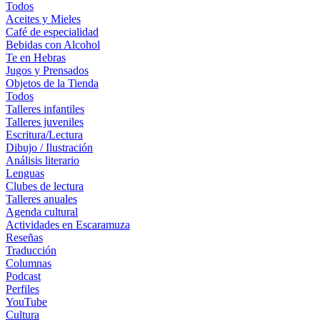
Todos
Aceites y Mieles
Café de especialidad
Bebidas con Alcohol
Te en Hebras
Jugos y Prensados
Objetos de la Tienda
Todos
Talleres infantiles
Talleres juveniles
Escritura/Lectura
Dibujo / Ilustración
Análisis literario
Lenguas
Clubes de lectura
Talleres anuales
Agenda cultural
Actividades en Escaramuza
Reseñas
Traducción
Columnas
Podcast
Perfiles
YouTube
Cultura