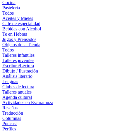
Cocina
Pastelería
Todos
Aceites y Mieles
Café de especialidad
Bebidas con Alcohol
Te en Hebras
Jugos y Prensados
Objetos de la Tienda
Todos
Talleres infantiles
Talleres juveniles
Escritura/Lectura
Dibujo / Ilustración
Análisis literario
Lenguas
Clubes de lectura
Talleres anuales
Agenda cultural
Actividades en Escaramuza
Reseñas
Traducción
Columnas
Podcast
Perfiles