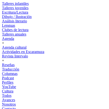
Talleres infantiles
Talleres juveniles
Escritura/Lectura
Dibujo / Ilustración
Análisis literario
Lenguas
Clubes de lectura
Talleres anuales
Agenda
+
Agenda cultural
Actividades en Escaramuza
Revista Intervalo
+
Reseñas
Traducción
Columnas
Podcast
Perfiles
YouTube
Cultura
Todos
Avances
Nosotros
Contacto