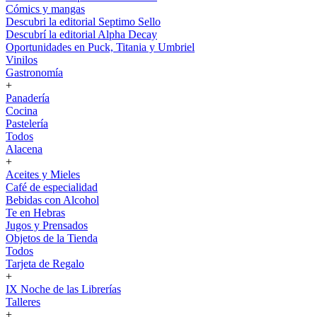
Cómics y mangas
Descubri la editorial Septimo Sello
Descubrí la editorial Alpha Decay
Oportunidades en Puck, Titania y Umbriel
Vinilos
Gastronomía
+
Panadería
Cocina
Pastelería
Todos
Alacena
+
Aceites y Mieles
Café de especialidad
Bebidas con Alcohol
Te en Hebras
Jugos y Prensados
Objetos de la Tienda
Todos
Tarjeta de Regalo
+
IX Noche de las Librerías
Talleres
+