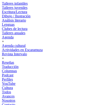
Talleres infantiles
Talleres juveniles
Escritura/Lectura
Dibujo / Ilustración
Análisis literario
Lenguas
Clubes de lectura
Talleres anuales
Agenda
+
Agenda cultural
Actividades en Escaramuza
Revista Intervalo
+
Reseñas
Traducción
Columnas
Podcast
Perfiles
YouTube
Cultura
Todos
Avances
Nosotros
Contacto