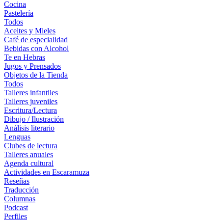
Cocina
Pastelería
Todos
Aceites y Mieles
Café de especialidad
Bebidas con Alcohol
Te en Hebras
Jugos y Prensados
Objetos de la Tienda
Todos
Talleres infantiles
Talleres juveniles
Escritura/Lectura
Dibujo / Ilustración
Análisis literario
Lenguas
Clubes de lectura
Talleres anuales
Agenda cultural
Actividades en Escaramuza
Reseñas
Traducción
Columnas
Podcast
Perfiles