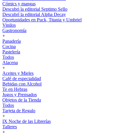
Cómics y mangas
Descubri la editorial Septimo Sello
Descubrí la editorial Alpha Decay
Oportunidades en Puck, Titania y Umbriel
Vinilos
Gastronomía
+
Panadería
Cocina
Pastelería
Todos
Alacena
+
Aceites y Mieles
Café de especialidad
Bebidas con Alcohol
Te en Hebras
Jugos y Prensados
Objetos de la Tienda
Todos
Tarjeta de Regalo
+
IX Noche de las Librerías
Talleres
+