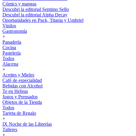
Cómics y mangas
Descubri la editorial Septimo Sello
Descubrí la editorial Alpha Decay
Oportunidades en Puck, Titania y Umbriel
Vinilos
Gastronomía
+
Panadería
Cocina
Pastelería
Todos
Alacena
+
Aceites y Mieles
Café de especialidad
Bebidas con Alcohol
Te en Hebras
Jugos y Prensados
Objetos de la Tienda
Todos
Tarjeta de Regalo
+
IX Noche de las Librerías
Talleres
+