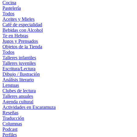
Cocina
Pastelería
Todos
Aceites y Mieles
Café de especialidad
Bebidas con Alcohol
Te en Hebras
Jugos y Prensados
Objetos de la Tienda
Todos
Talleres infantiles
Talleres juveniles
Escritura/Lectura
Dibujo / Ilustración
Análisis literario
Lenguas
Clubes de lectura
Talleres anuales
Agenda cultural
Actividades en Escaramuza
Reseñas
Traducción
Columnas
Podcast
Perfiles