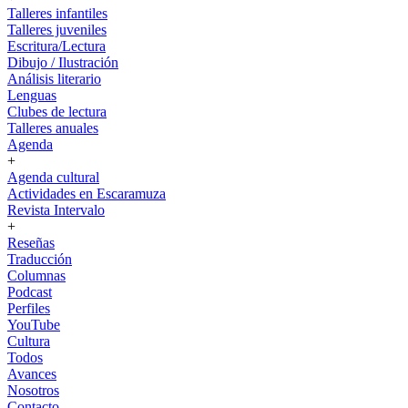
Talleres infantiles
Talleres juveniles
Escritura/Lectura
Dibujo / Ilustración
Análisis literario
Lenguas
Clubes de lectura
Talleres anuales
Agenda
+
Agenda cultural
Actividades en Escaramuza
Revista Intervalo
+
Reseñas
Traducción
Columnas
Podcast
Perfiles
YouTube
Cultura
Todos
Avances
Nosotros
Contacto