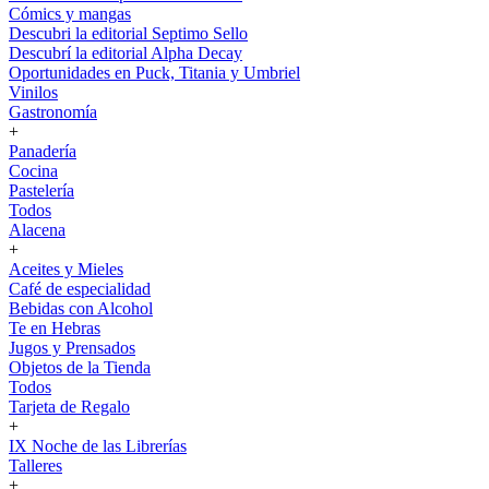
Cómics y mangas
Descubri la editorial Septimo Sello
Descubrí la editorial Alpha Decay
Oportunidades en Puck, Titania y Umbriel
Vinilos
Gastronomía
+
Panadería
Cocina
Pastelería
Todos
Alacena
+
Aceites y Mieles
Café de especialidad
Bebidas con Alcohol
Te en Hebras
Jugos y Prensados
Objetos de la Tienda
Todos
Tarjeta de Regalo
+
IX Noche de las Librerías
Talleres
+