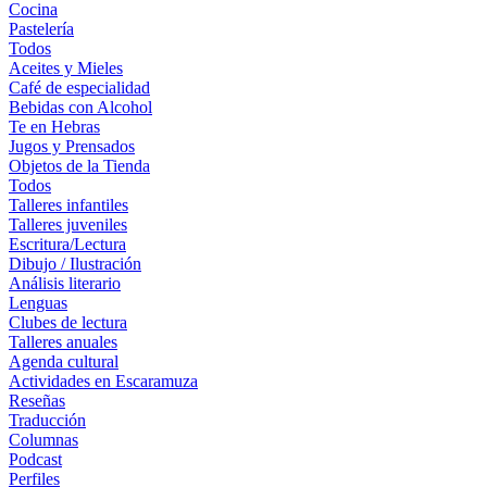
Cocina
Pastelería
Todos
Aceites y Mieles
Café de especialidad
Bebidas con Alcohol
Te en Hebras
Jugos y Prensados
Objetos de la Tienda
Todos
Talleres infantiles
Talleres juveniles
Escritura/Lectura
Dibujo / Ilustración
Análisis literario
Lenguas
Clubes de lectura
Talleres anuales
Agenda cultural
Actividades en Escaramuza
Reseñas
Traducción
Columnas
Podcast
Perfiles