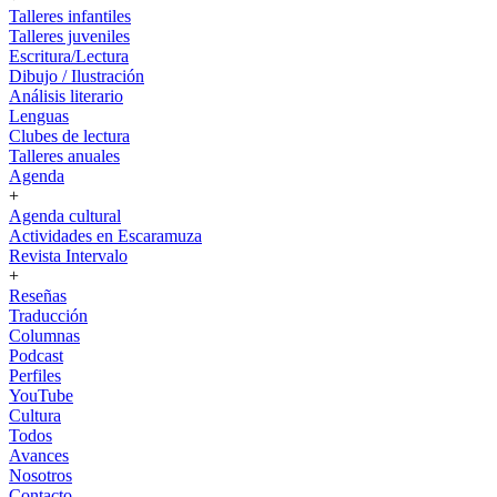
Talleres infantiles
Talleres juveniles
Escritura/Lectura
Dibujo / Ilustración
Análisis literario
Lenguas
Clubes de lectura
Talleres anuales
Agenda
+
Agenda cultural
Actividades en Escaramuza
Revista Intervalo
+
Reseñas
Traducción
Columnas
Podcast
Perfiles
YouTube
Cultura
Todos
Avances
Nosotros
Contacto