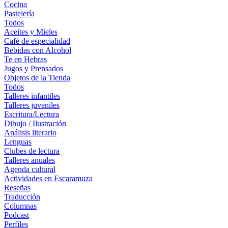
Cocina
Pastelería
Todos
Aceites y Mieles
Café de especialidad
Bebidas con Alcohol
Te en Hebras
Jugos y Prensados
Objetos de la Tienda
Todos
Talleres infantiles
Talleres juveniles
Escritura/Lectura
Dibujo / Ilustración
Análisis literario
Lenguas
Clubes de lectura
Talleres anuales
Agenda cultural
Actividades en Escaramuza
Reseñas
Traducción
Columnas
Podcast
Perfiles