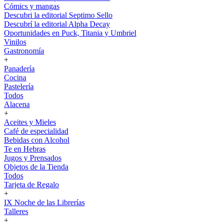
Cómics y mangas
Descubri la editorial Septimo Sello
Descubrí la editorial Alpha Decay
Oportunidades en Puck, Titania y Umbriel
Vinilos
Gastronomía
+
Panadería
Cocina
Pastelería
Todos
Alacena
+
Aceites y Mieles
Café de especialidad
Bebidas con Alcohol
Te en Hebras
Jugos y Prensados
Objetos de la Tienda
Todos
Tarjeta de Regalo
+
IX Noche de las Librerías
Talleres
+