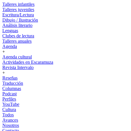
Talleres infantiles
Talleres juveniles
Escritura/Lectura
Dibujo / Ilustración
Análisis literario
Lenguas
Clubes de lectura
Talleres anuales
Agenda
+
Agenda cultural
Actividades en Escaramuza
Revista Intervalo
+
Reseñas
Traducción
Columnas
Podcast
Perfiles
YouTube
Cultura
Todos
Avances
Nosotros
Contacto