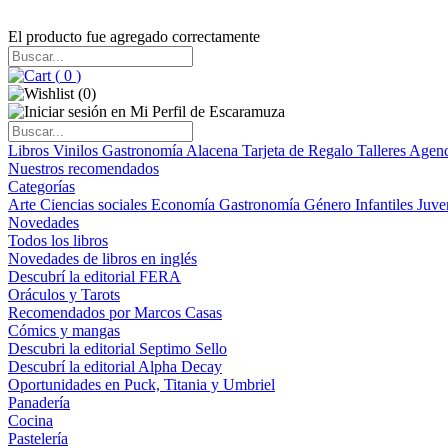
El producto fue agregado correctamente
(
0
)
(
0
)
Libros
Vinilos
Gastronomía
Alacena
Tarjeta de Regalo
Talleres
Agen
Nuestros recomendados
Categorías
Arte
Ciencias sociales
Economía
Gastronomía
Género
Infantiles
Juve
Novedades
Todos los libros
Novedades de libros en inglés
Descubrí la editorial FERA
Oráculos y Tarots
Recomendados por Marcos Casas
Cómics y mangas
Descubri la editorial Septimo Sello
Descubrí la editorial Alpha Decay
Oportunidades en Puck, Titania y Umbriel
Panadería
Cocina
Pastelería