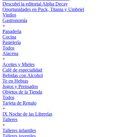
Descubrí la editorial Alpha Decay
Oportunidades en Puck, Titania y Umbriel
Vinilos
Gastronomía
+
Panadería
Cocina
Pastelería
Todos
Alacena
+
Aceites y Mieles
Café de especialidad
Bebidas con Alcohol
Te en Hebras
Jugos y Prensados
Objetos de la Tienda
Todos
Tarjeta de Regalo
+
IX Noche de las Librerías
Talleres
+
Talleres infantiles
Talleres juveniles