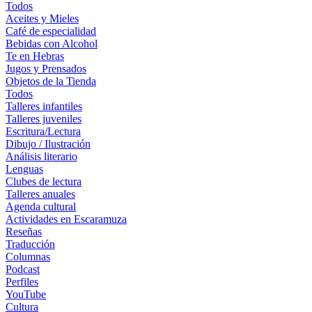
Todos
Aceites y Mieles
Café de especialidad
Bebidas con Alcohol
Te en Hebras
Jugos y Prensados
Objetos de la Tienda
Todos
Talleres infantiles
Talleres juveniles
Escritura/Lectura
Dibujo / Ilustración
Análisis literario
Lenguas
Clubes de lectura
Talleres anuales
Agenda cultural
Actividades en Escaramuza
Reseñas
Traducción
Columnas
Podcast
Perfiles
YouTube
Cultura