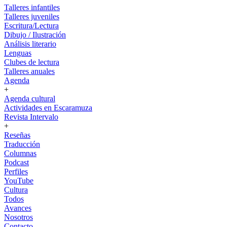
Talleres infantiles
Talleres juveniles
Escritura/Lectura
Dibujo / Ilustración
Análisis literario
Lenguas
Clubes de lectura
Talleres anuales
Agenda
+
Agenda cultural
Actividades en Escaramuza
Revista Intervalo
+
Reseñas
Traducción
Columnas
Podcast
Perfiles
YouTube
Cultura
Todos
Avances
Nosotros
Contacto