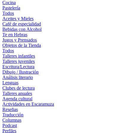
Cocina
Pastelería
Todos
Aceites y Mieles
Café de especialidad
Bebidas con Alcohol
Te en Hebras
Jugos y Prensados
Objetos de la Tienda
Todos
Talleres infantiles
Talleres juveniles
Escritura/Lectura
Dibujo / Ilustración
Análisis literario
Lenguas
Clubes de lectura
Talleres anuales
Agenda cultural
Actividades en Escaramuza
Reseñas
Traducción
Columnas
Podcast
Perfiles