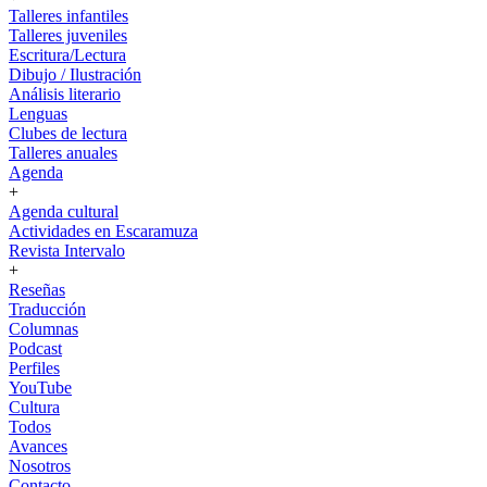
Talleres infantiles
Talleres juveniles
Escritura/Lectura
Dibujo / Ilustración
Análisis literario
Lenguas
Clubes de lectura
Talleres anuales
Agenda
+
Agenda cultural
Actividades en Escaramuza
Revista Intervalo
+
Reseñas
Traducción
Columnas
Podcast
Perfiles
YouTube
Cultura
Todos
Avances
Nosotros
Contacto