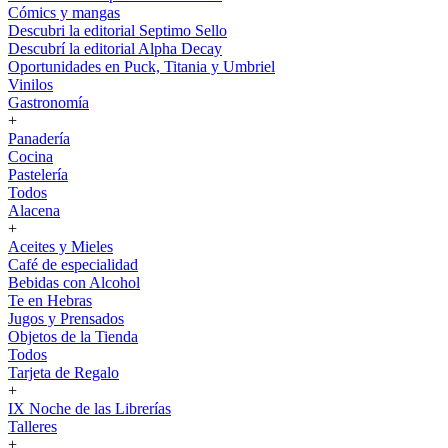
Cómics y mangas
Descubri la editorial Septimo Sello
Descubrí la editorial Alpha Decay
Oportunidades en Puck, Titania y Umbriel
Vinilos
Gastronomía
+
Panadería
Cocina
Pastelería
Todos
Alacena
+
Aceites y Mieles
Café de especialidad
Bebidas con Alcohol
Te en Hebras
Jugos y Prensados
Objetos de la Tienda
Todos
Tarjeta de Regalo
+
IX Noche de las Librerías
Talleres
+