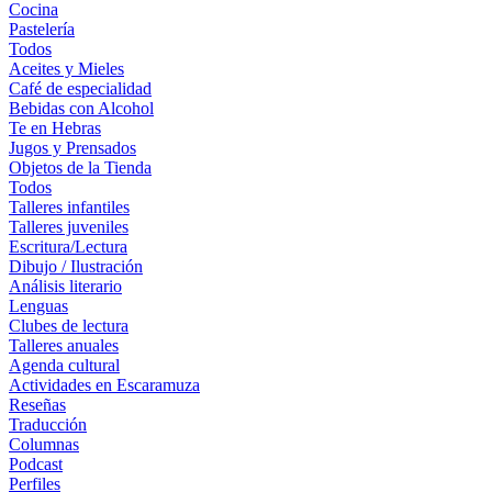
Cocina
Pastelería
Todos
Aceites y Mieles
Café de especialidad
Bebidas con Alcohol
Te en Hebras
Jugos y Prensados
Objetos de la Tienda
Todos
Talleres infantiles
Talleres juveniles
Escritura/Lectura
Dibujo / Ilustración
Análisis literario
Lenguas
Clubes de lectura
Talleres anuales
Agenda cultural
Actividades en Escaramuza
Reseñas
Traducción
Columnas
Podcast
Perfiles