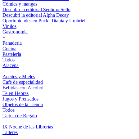
Cómics y mangas
Descubri la editorial Septimo Sello
Descubrí la editorial Alpha Decay
Oportunidades en Puck, Titania y Umbriel
Vinilos
Gastronomía
+
Panadería
Cocina
Pastelería
Todos
Alacena
+
Aceites y Mieles
Café de especialidad
Bebidas con Alcohol
Te en Hebras
Jugos y Prensados
Objetos de la Tienda
Todos
Tarjeta de Regalo
+
IX Noche de las Librerías
Talleres
+