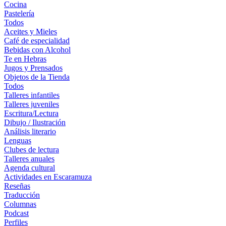
Cocina
Pastelería
Todos
Aceites y Mieles
Café de especialidad
Bebidas con Alcohol
Te en Hebras
Jugos y Prensados
Objetos de la Tienda
Todos
Talleres infantiles
Talleres juveniles
Escritura/Lectura
Dibujo / Ilustración
Análisis literario
Lenguas
Clubes de lectura
Talleres anuales
Agenda cultural
Actividades en Escaramuza
Reseñas
Traducción
Columnas
Podcast
Perfiles