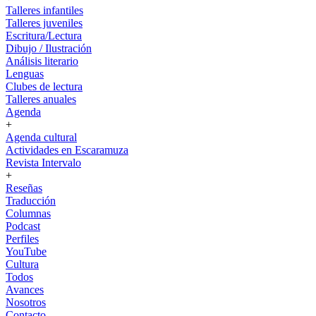
Talleres infantiles
Talleres juveniles
Escritura/Lectura
Dibujo / Ilustración
Análisis literario
Lenguas
Clubes de lectura
Talleres anuales
Agenda
+
Agenda cultural
Actividades en Escaramuza
Revista Intervalo
+
Reseñas
Traducción
Columnas
Podcast
Perfiles
YouTube
Cultura
Todos
Avances
Nosotros
Contacto