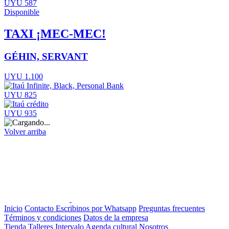
UYU 587
Disponible
TAXI ¡MEC-MEC!
GÉHIN, SERVANT
UYU 1.100
UYU 825
UYU 935
Volver arriba
Inicio
Contacto
Escribinos por Whatsapp
Preguntas frecuentes
Términos y condiciones
Datos de la empresa
Tienda
Talleres
Intervalo
Agenda cultural
Nosotros