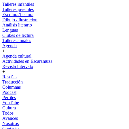
Talleres infantiles
Talleres juveniles
Escritura/Lectura
Dibujo / Ilustración
Análisis literario
Lenguas
Clubes de lectura
Talleres anuales
Agenda
+
Agenda cultural
Actividades en Escaramuza
Revista Intervalo
+
Reseñas
Traducción
Columnas
Podcast
Perfiles
YouTube
Cultura
Todos
Avances
Nosotros
Contacto