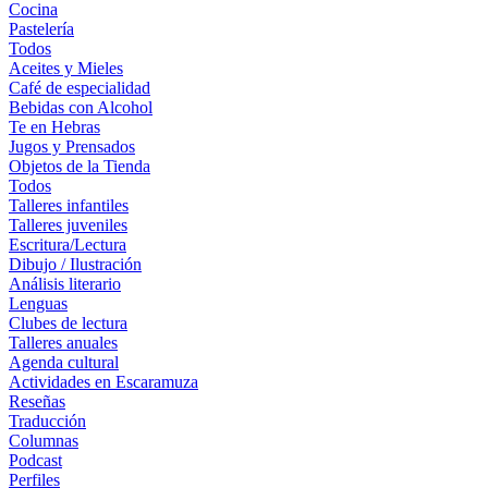
Cocina
Pastelería
Todos
Aceites y Mieles
Café de especialidad
Bebidas con Alcohol
Te en Hebras
Jugos y Prensados
Objetos de la Tienda
Todos
Talleres infantiles
Talleres juveniles
Escritura/Lectura
Dibujo / Ilustración
Análisis literario
Lenguas
Clubes de lectura
Talleres anuales
Agenda cultural
Actividades en Escaramuza
Reseñas
Traducción
Columnas
Podcast
Perfiles