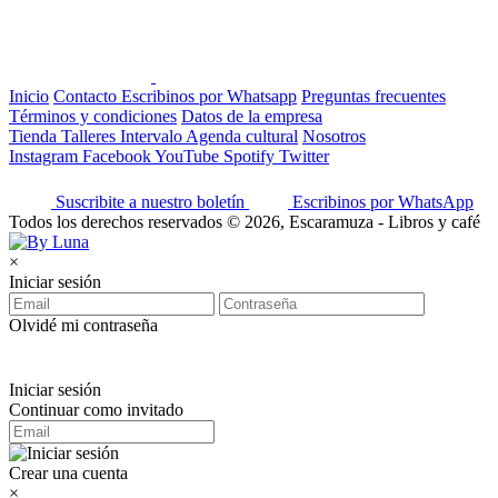
Inicio
Contacto
Escribinos por Whatsapp
Preguntas frecuentes
Términos y condiciones
Datos de la empresa
Tienda
Talleres
Intervalo
Agenda cultural
Nosotros
Instagram
Facebook
YouTube
Spotify
Twitter
Suscribite a nuestro boletín
Escribinos por WhatsApp
Todos los derechos reservados © 2026, Escaramuza - Libros y café
×
Iniciar sesión
Olvidé mi contraseña
Iniciar sesión
Continuar como invitado
Crear una cuenta
×