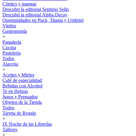
Cómics y mangas
Descubri la editorial Septimo Sello
Descubrí la editorial Alpha Decay
Oportunidades en Puck, Titania y Umbriel
Vinilos
Gastronomía
+
Panadería
Cocina
Pastelería
Todos
Alacena
+
Aceites y Mieles
Café de especialidad
Bebidas con Alcohol
Te en Hebras
Jugos y Prensados
Objetos de la Tienda
Todos
Tarjeta de Regalo
+
IX Noche de las Librerías
Talleres
+