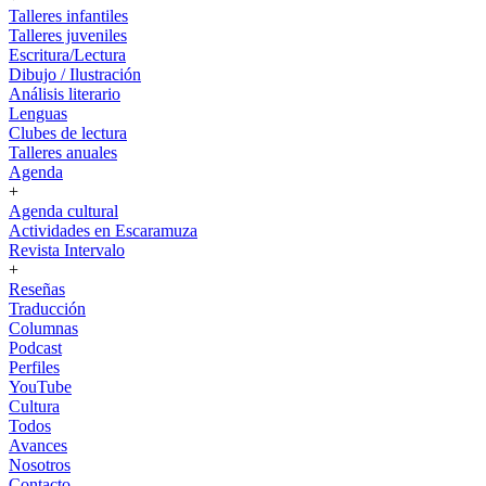
Talleres infantiles
Talleres juveniles
Escritura/Lectura
Dibujo / Ilustración
Análisis literario
Lenguas
Clubes de lectura
Talleres anuales
Agenda
+
Agenda cultural
Actividades en Escaramuza
Revista Intervalo
+
Reseñas
Traducción
Columnas
Podcast
Perfiles
YouTube
Cultura
Todos
Avances
Nosotros
Contacto