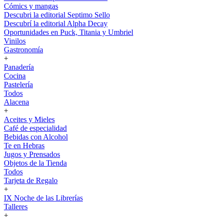
Cómics y mangas
Descubri la editorial Septimo Sello
Descubrí la editorial Alpha Decay
Oportunidades en Puck, Titania y Umbriel
Vinilos
Gastronomía
+
Panadería
Cocina
Pastelería
Todos
Alacena
+
Aceites y Mieles
Café de especialidad
Bebidas con Alcohol
Te en Hebras
Jugos y Prensados
Objetos de la Tienda
Todos
Tarjeta de Regalo
+
IX Noche de las Librerías
Talleres
+