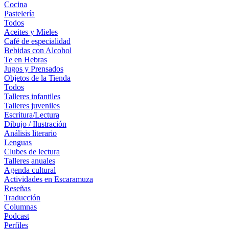
Cocina
Pastelería
Todos
Aceites y Mieles
Café de especialidad
Bebidas con Alcohol
Te en Hebras
Jugos y Prensados
Objetos de la Tienda
Todos
Talleres infantiles
Talleres juveniles
Escritura/Lectura
Dibujo / Ilustración
Análisis literario
Lenguas
Clubes de lectura
Talleres anuales
Agenda cultural
Actividades en Escaramuza
Reseñas
Traducción
Columnas
Podcast
Perfiles