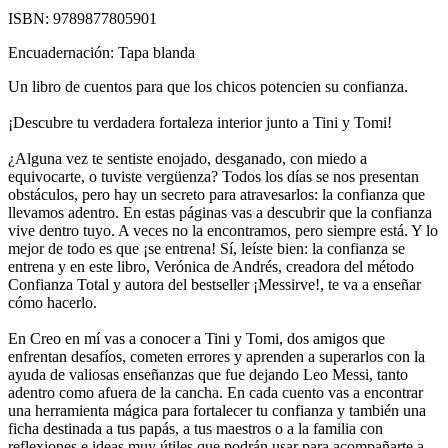
ISBN:
9789877805901
Encuadernación:
Tapa blanda
Un libro de cuentos para que los chicos potencien su confianza.
¡Descubre tu verdadera fortaleza interior junto a Tini y Tomi!
¿Alguna vez te sentiste enojado, desganado, con miedo a
equivocarte, o tuviste vergüenza? Todos los días se nos presentan
obstáculos, pero hay un secreto para atravesarlos: la confianza que
llevamos adentro. En estas páginas vas a descubrir que la confianza
vive dentro tuyo. A veces no la encontramos, pero siempre está. Y lo
mejor de todo es que ¡se entrena! Sí, leíste bien: la confianza se
entrena y en este libro, Verónica de Andrés, creadora del método
Confianza Total y autora del bestseller ¡Messirve!, te va a enseñar
cómo hacerlo.
En Creo en mí vas a conocer a Tini y Tomi, dos amigos que
enfrentan desafíos, cometen errores y aprenden a superarlos con la
ayuda de valiosas enseñanzas que fue dejando Leo Messi, tanto
adentro como afuera de la cancha. En cada cuento vas a encontrar
una herramienta mágica para fortalecer tu confianza y también una
ficha destinada a tus papás, a tus maestros o a la familia con
reflexiones e ideas muy útiles que podrán usar para acompañarte a