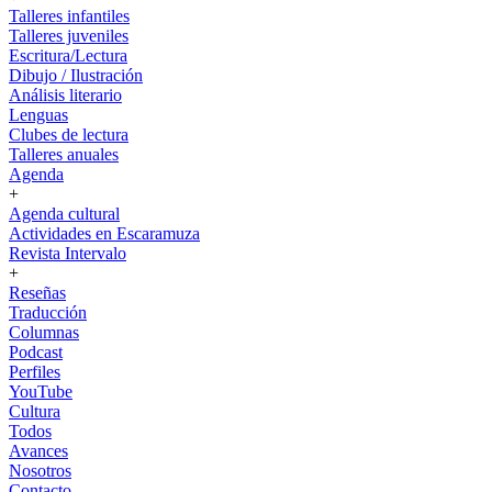
Talleres infantiles
Talleres juveniles
Escritura/Lectura
Dibujo / Ilustración
Análisis literario
Lenguas
Clubes de lectura
Talleres anuales
Agenda
+
Agenda cultural
Actividades en Escaramuza
Revista Intervalo
+
Reseñas
Traducción
Columnas
Podcast
Perfiles
YouTube
Cultura
Todos
Avances
Nosotros
Contacto