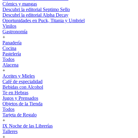
Cómics y mangas
Descubri la editorial Septimo Sello
Descubrí la editorial Alpha Decay
Oportunidades en Puck, Titania y Umbriel
Vinilos
Gastronomía
+
Panadería
Cocina
Pastelería
Todos
Alacena
+
Aceites y Mieles
Café de especialidad
Bebidas con Alcohol
Te en Hebras
Jugos y Prensados
Objetos de la Tienda
Todos
Tarjeta de Regalo
+
IX Noche de las Librerías
Talleres
+