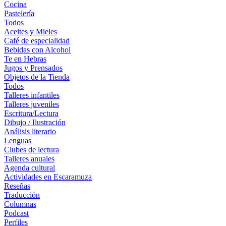
Cocina
Pastelería
Todos
Aceites y Mieles
Café de especialidad
Bebidas con Alcohol
Te en Hebras
Jugos y Prensados
Objetos de la Tienda
Todos
Talleres infantiles
Talleres juveniles
Escritura/Lectura
Dibujo / Ilustración
Análisis literario
Lenguas
Clubes de lectura
Talleres anuales
Agenda cultural
Actividades en Escaramuza
Reseñas
Traducción
Columnas
Podcast
Perfiles