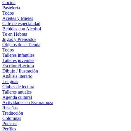
Cocina
Pastelería
Todos
Aceites y Mieles
Café de especialidad
Bebidas con Alcohol
Te en Hebras
Jugos y Prensados
Objetos de la Tienda
Todos
Talleres infantiles
Talleres juveniles
Escritura/Lectura
Dibujo / Ilustración
Análisis literario
Lenguas
Clubes de lectura
Talleres anuales
Agenda cultural
Actividades en Escaramuza
Reseñas
Traducción
Columnas
Podcast
Perfiles