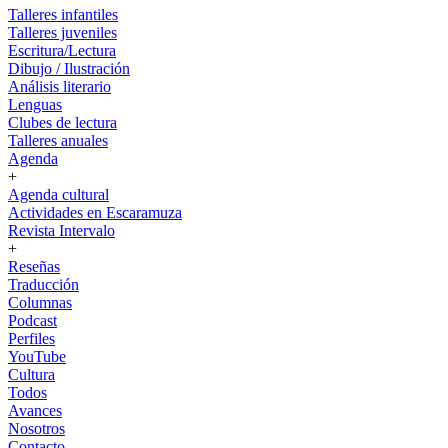
Talleres infantiles
Talleres juveniles
Escritura/Lectura
Dibujo / Ilustración
Análisis literario
Lenguas
Clubes de lectura
Talleres anuales
Agenda
+
Agenda cultural
Actividades en Escaramuza
Revista Intervalo
+
Reseñas
Traducción
Columnas
Podcast
Perfiles
YouTube
Cultura
Todos
Avances
Nosotros
Contacto