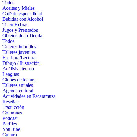
Todos
Aceites y Mieles
Café de especialidad
Bebidas con Alcohol
Te en Hebras
Jugos y Prensados
Objetos de la Tienda
Todos
Talleres infantiles
Talleres juveniles
Escritura/Lectura
Dibujo / Ilustración
Análisis literario
Lenguas
Clubes de lectura
Talleres anuales
Agenda cultural
Actividades en Escaramuza
Reseñas
Traducción
Columnas
Podcast
Perfiles
YouTube
Cultura