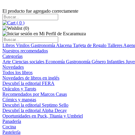
El producto fue agregado correctamente
(
0
)
(
0
)
Libros
Vinilos
Gastronomía
Alacena
Tarjeta de Regalo
Talleres
Agen
Nuestros recomendados
Categorías
Arte
Ciencias sociales
Economía
Gastronomía
Género
Infantiles
Juve
Novedades
Todos los libros
Novedades de libros en inglés
Descubrí la editorial FERA
Oráculos y Tarots
Recomendados por Marcos Casas
Cómics y mangas
Descubri la editorial Septimo Sello
Descubrí la editorial Alpha Decay
Oportunidades en Puck, Titania y Umbriel
Panadería
Cocina
Pastelería