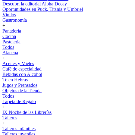
Descubrí la editorial Alpha Decay
Oportunidades en Puck, Titania y Umbriel
Vinilos
Gastronomía
+
Panadería
Cocina
Pastelería
Todos
Alacena
+
Aceites y Mieles
Café de especialidad
Bebidas con Alcohol
Te en Hebras
Jugos y Prensados
Objetos de la Tienda
Todos
Tarjeta de Regalo
+
IX Noche de las Librerías
Talleres
+
Talleres infantiles
Talleres juveniles