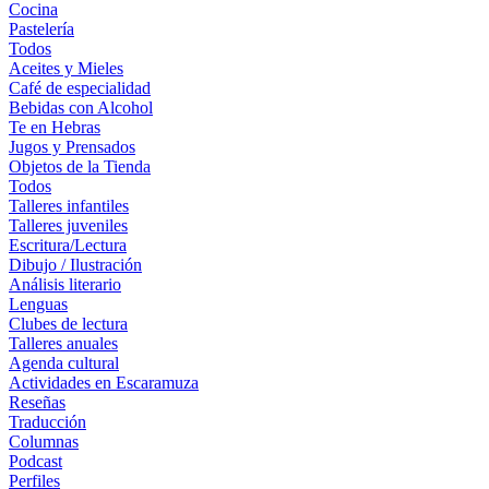
Cocina
Pastelería
Todos
Aceites y Mieles
Café de especialidad
Bebidas con Alcohol
Te en Hebras
Jugos y Prensados
Objetos de la Tienda
Todos
Talleres infantiles
Talleres juveniles
Escritura/Lectura
Dibujo / Ilustración
Análisis literario
Lenguas
Clubes de lectura
Talleres anuales
Agenda cultural
Actividades en Escaramuza
Reseñas
Traducción
Columnas
Podcast
Perfiles