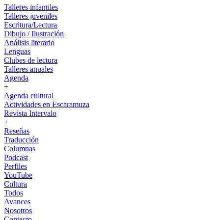
Talleres infantiles
Talleres juveniles
Escritura/Lectura
Dibujo / Ilustración
Análisis literario
Lenguas
Clubes de lectura
Talleres anuales
Agenda
+
Agenda cultural
Actividades en Escaramuza
Revista Intervalo
+
Reseñas
Traducción
Columnas
Podcast
Perfiles
YouTube
Cultura
Todos
Avances
Nosotros
Contacto