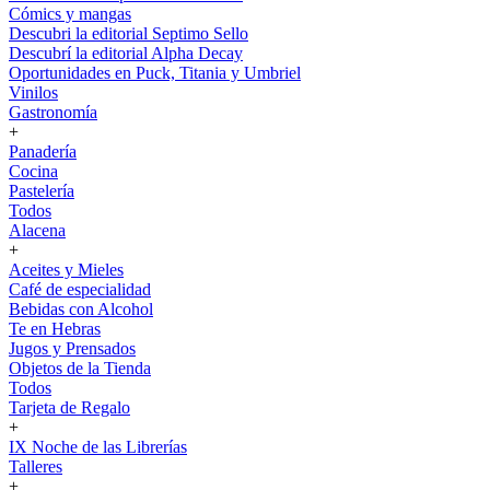
Cómics y mangas
Descubri la editorial Septimo Sello
Descubrí la editorial Alpha Decay
Oportunidades en Puck, Titania y Umbriel
Vinilos
Gastronomía
+
Panadería
Cocina
Pastelería
Todos
Alacena
+
Aceites y Mieles
Café de especialidad
Bebidas con Alcohol
Te en Hebras
Jugos y Prensados
Objetos de la Tienda
Todos
Tarjeta de Regalo
+
IX Noche de las Librerías
Talleres
+