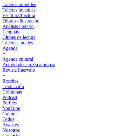
Talleres infantiles
Talleres juveniles
Escritura/Lectura
Dibujo / Ilustración
Análisis literario
Lenguas
Clubes de lectura
Talleres anuales
Agenda
+
Agenda cultural
Actividades en Escaramuza
Revista Intervalo
+
Reseñas
Traducción
Columnas
Podcast
Perfiles
YouTube
Cultura
Todos
Avances
Nosotros
Contacto