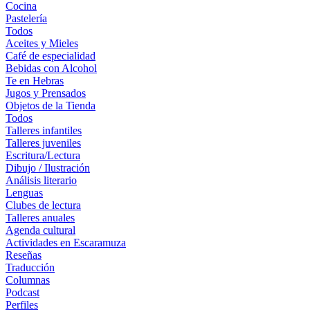
Cocina
Pastelería
Todos
Aceites y Mieles
Café de especialidad
Bebidas con Alcohol
Te en Hebras
Jugos y Prensados
Objetos de la Tienda
Todos
Talleres infantiles
Talleres juveniles
Escritura/Lectura
Dibujo / Ilustración
Análisis literario
Lenguas
Clubes de lectura
Talleres anuales
Agenda cultural
Actividades en Escaramuza
Reseñas
Traducción
Columnas
Podcast
Perfiles