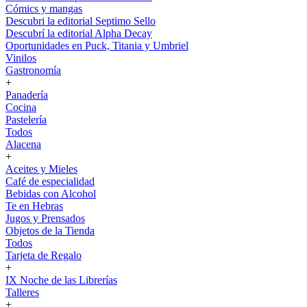
Cómics y mangas
Descubri la editorial Septimo Sello
Descubrí la editorial Alpha Decay
Oportunidades en Puck, Titania y Umbriel
Vinilos
Gastronomía
+
Panadería
Cocina
Pastelería
Todos
Alacena
+
Aceites y Mieles
Café de especialidad
Bebidas con Alcohol
Te en Hebras
Jugos y Prensados
Objetos de la Tienda
Todos
Tarjeta de Regalo
+
IX Noche de las Librerías
Talleres
+