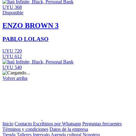
UYU 368
Disponible
ENZO BROWN 3
PABLO LOLASO
UYU 720
UYU 612
UYU 540
Volver arriba
Inicio
Contacto
Escribinos por Whatsapp
Preguntas frecuentes
Términos y condiciones
Datos de la empresa
Tienda
Talleres
Intervalo
Agenda cultural
Nosotros