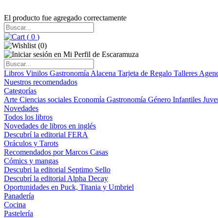
El producto fue agregado correctamente
(
0
)
(
0
)
Libros
Vinilos
Gastronomía
Alacena
Tarjeta de Regalo
Talleres
Agen
Nuestros recomendados
Categorías
Arte
Ciencias sociales
Economía
Gastronomía
Género
Infantiles
Juve
Novedades
Todos los libros
Novedades de libros en inglés
Descubrí la editorial FERA
Oráculos y Tarots
Recomendados por Marcos Casas
Cómics y mangas
Descubri la editorial Septimo Sello
Descubrí la editorial Alpha Decay
Oportunidades en Puck, Titania y Umbriel
Panadería
Cocina
Pastelería