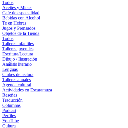
Todos
Aceites y Mieles
Café de especialidad
Bebidas con Alcohol
Te en Hebras
Jugos y Prensados
Objetos de la Tienda
Todos
Talleres infantiles
Talleres juveniles
Escritura/Lectura
Dibujo / Ilustración
Análisis literario
Lenguas
Clubes de lectura
Talleres anuales
Agenda cultural
Actividades en Escaramuza
Reseñas
Traducción
Columnas
Podcast
Perfiles
YouTube
Cultura