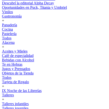
Descubrí la editorial Alpha Decay
Oportunidades en Puck, Titania y Umbriel
Vinilos
Gastronomía
+
Panadería
Cocina
Pastelería
Todos
Alacena
+
Aceites y Mieles
Café de especialidad
Bebidas con Alcohol
Te en Hebras
Jugos y Prensados
Objetos de la Tienda
Todos
Tarjeta de Regalo
+
IX Noche de las Librerías
Talleres
+
Talleres infantiles
Talleres juveniles